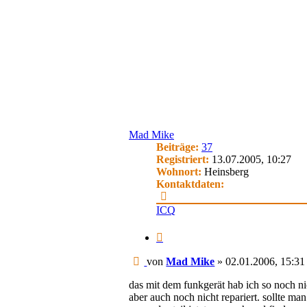
Mad Mike
Beiträge:
37
Registriert:
13.07.2005, 10:27
Wohnort:
Heinsberg
Kontaktdaten:
Kontaktdaten
von
ICQ
Mad
Mike
Zitieren
Beitrag
von
Mad Mike
»
02.01.2006, 15:31
das mit dem funkgerät hab ich so noch ni
aber auch noch nicht repariert. sollte m