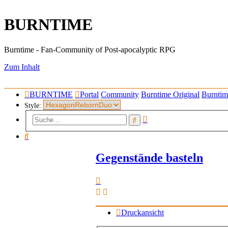
BURNTIME
Burntime - Fan-Community of Post-apocalyptic RPG
Zum Inhalt
BURNTIME
Portal
Community
Burntime Original
Burntim
Style:
Erweiterte
Suche
Suche
Suche
Gegenstände basteln
Druckansicht