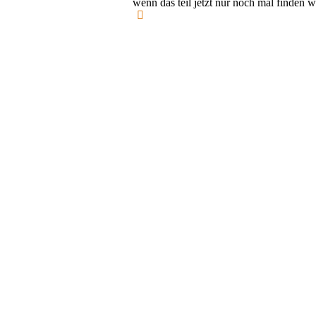
wenn das teil jetzt nur noch mal finden 
Nach
oben