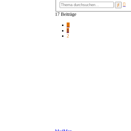
Er
Suche
Su
17 Beiträge
Vorherige
1
2