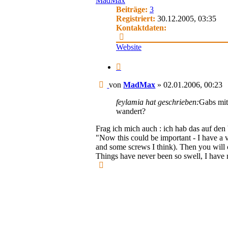
MadMax
Beiträge:
3
Registriert:
30.12.2005, 03:35
Kontaktdaten:
Kontaktdaten
von
Website
MadMax
Zitieren
Beitrag
von
MadMax
»
02.01.2006, 00:23
feylamia hat geschrieben:
Gabs mit
wandert?
Frag ich mich auch : ich hab das auf d
"Now this could be important - I have a v
and some screws I think). Then you will co
Things have never been so swell, I have ne
Nach
oben