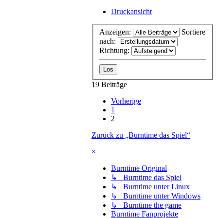
Druckansicht
Anzeigen:
Sortiere
nach:
Richtung:
19 Beiträge
Vorherige
1
2
Zurück zu „Burntime das Spiel“
×
Burntime Original
↳ Burntime das Spiel
↳ Burntime unter Linux
↳ Burntime unter Windows
↳ Burntime the game
Burntime Fanprojekte