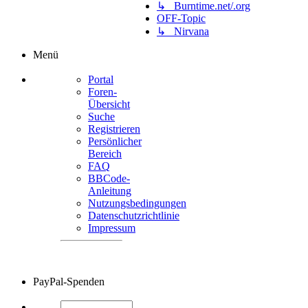
↳ Burntime.net/.org
OFF-Topic
↳ Nirvana
Menü
Portal
Foren-
Übersicht
Suche
Registrieren
Persönlicher
Bereich
FAQ
BBCode-
Anleitung
Nutzungsbedingungen
Datenschutzrichtlinie
Impressum
PayPal-Spenden