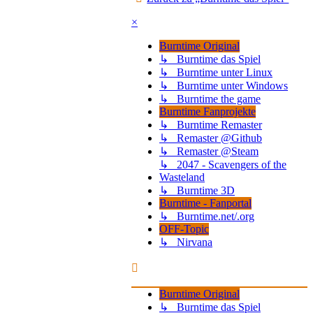
×
Burntime Original
↳ Burntime das Spiel
↳ Burntime unter Linux
↳ Burntime unter Windows
↳ Burntime the game
Burntime Fanprojekte
↳ Burntime Remaster
↳ Remaster @Github
↳ Remaster @Steam
↳ 2047 - Scavengers of the
Wasteland
↳ Burntime 3D
Burntime - Fanportal
↳ Burntime.net/.org
OFF-Topic
↳ Nirvana
Burntime Original
↳ Burntime das Spiel