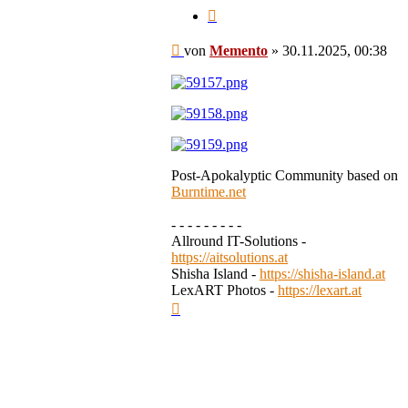
Zitieren
Beitrag
von
Memento
»
30.11.2025, 00:38
Post-Apokalyptic Community based on
Burntime.net
- - - - - - - - -
Allround IT-Solutions -
https://aitsolutions.at
Shisha Island -
https://shisha-island.at
LexART Photos -
https://lexart.at
Nach
oben