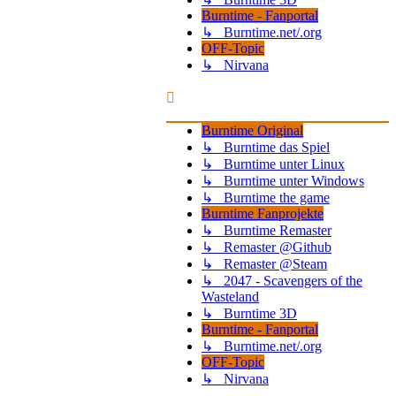
Burntime - Fanportal
↳ Burntime.net/.org
OFF-Topic
↳ Nirvana
Burntime Original
↳ Burntime das Spiel
↳ Burntime unter Linux
↳ Burntime unter Windows
↳ Burntime the game
Burntime Fanprojekte
↳ Burntime Remaster
↳ Remaster @Github
↳ Remaster @Steam
↳ 2047 - Scavengers of the
Wasteland
↳ Burntime 3D
Burntime - Fanportal
↳ Burntime.net/.org
OFF-Topic
↳ Nirvana