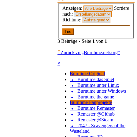
Anzeigen:
Sortiere
nach:
Richtung:
3 Beiträge • Seite
1
von
1
Zurück zu „Burntime.net/.org“
×
Burntime Original
↳ Burntime das Spiel
↳ Burntime unter Linux
↳ Burntime unter Windows
↳ Burntime the game
Burntime Fanprojekte
↳ Burntime Remaster
↳ Remaster @Github
↳ Remaster @Steam
↳ 2047 - Scavengers of the
Wasteland
↳ Burntime 3D