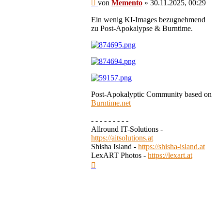
Beitrag
von
Memento
»
30.11.2025, 00:29
Ein wenig KI-Images bezugnehmend
zu Post-Apokalypse & Burntime.
Post-Apokalyptic Community based on
Burntime.net
- - - - - - - - -
Allround IT-Solutions -
https://aitsolutions.at
Shisha Island -
https://shisha-island.at
LexART Photos -
https://lexart.at
Nach
oben