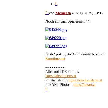
Zitieren
Beitrag
von
Memento
»
02.12.2025, 13:05
Noch ein paar Spielereien ^^
Post-Apokalyptic Community based on
Burntime.net
- - - - - - - - -
Allround IT-Solutions -
https://aitsolutions.at
Shisha Island -
https://shisha-island.at
LexART Photos -
https://lexart.at
Nach
oben