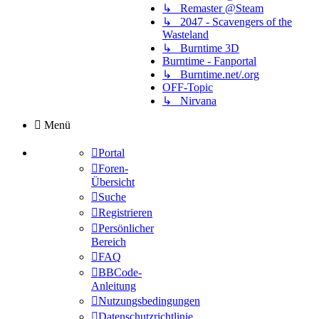
↳ Remaster @Steam
↳ 2047 - Scavengers of the
Wasteland
↳ Burntime 3D
Burntime - Fanportal
↳ Burntime.net/.org
OFF-Topic
↳ Nirvana
Menü
Portal
Foren-
Übersicht
Suche
Registrieren
Persönlicher
Bereich
FAQ
BBCode-
Anleitung
Nutzungsbedingungen
Datenschutzrichtlinie