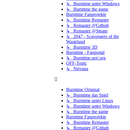
↳ Burntime unter Windows
↳ Burntime the game
Burntime Fanprojekte
↳ Burntime Remaster
↳ Remaster @Github
↳ Remaster @Steam
↳ 2047 - Scavengers of the
Wasteland
↳ Burntime 3D
Burntime - Fanportal
↳ Burntime.net/.org
OFF-Topic
↳ Nirvana
Burntime Original
↳ Burntime das Spiel
↳ Burntime unter Linux
↳ Burntime unter Windows
↳ Burntime the game
Burntime Fanprojekte
↳ Burntime Remaster
↳ Remaster @Github