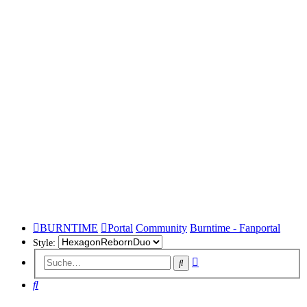
BURNTIME
Portal
Community
Burntime - Fanportal
Style:
Erweiterte
Suche
Suche
Suche