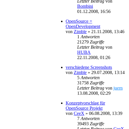
Letzter Beitrag
von
Bombini
01.12.2008, 16:56
OpenSource =
OpenDevelopment
von
Zimble
»
21.11.2008, 13:46
1
Antworten
21279
Zugriffe
Letzter Beitrag
von
HUBA
22.11.2008, 01:26
verschiedene Screenshots
von
Zimble
»
29.07.2008, 13:14
5
Antworten
31758
Zugriffe
Letzter Beitrag
von
juern
13.08.2008, 02:29
Konzeptvorschlag für
OpenSource Projekt
von
CeeX
»
06.08.2008, 13:39
7
Antworten
39493
Zugriffe
Letzter Beitrag
von
CeeX