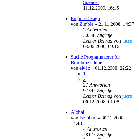
Spencer
11.12.2009, 16:15
Engine Design
von
Zimble
»
21.11.2008, 14:37
5
Antworten
30348
Zugriffe
Letzter Beitrag
von
juern
03.06.2009, 09:16
Suche Programmierer für
Burntime Clone.
von
elv1z
»
01.12.2008, 22:22
1
2
27
Antworten
97392
Zugriffe
Letzter Beitrag
von
juern
06.12.2008, 01:08
Aloha!
von
Bombini
»
30.11.2008,
14:48
4
Antworten
28177
Zugriffe