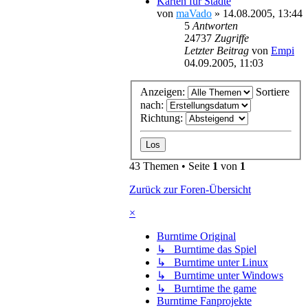
Karten für Städte
von
maVado
»
14.08.2005, 13:44
5
Antworten
24737
Zugriffe
Letzter Beitrag
von
Empi
04.09.2005, 11:03
Anzeigen:
Sortiere
nach:
Richtung:
43 Themen • Seite
1
von
1
Zurück zur Foren-Übersicht
×
Burntime Original
↳ Burntime das Spiel
↳ Burntime unter Linux
↳ Burntime unter Windows
↳ Burntime the game
Burntime Fanprojekte