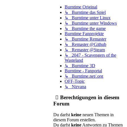
Burntime Original
↳ Burntime das Spiel
↳ Burntime unter Linux
↳ Burntime unter Windows
↳ Burntime the game
Burntime Fanprojekte
↳ Burntime Remaster
↳ Remaster @Github
↳ Remaster @Steam
↳ 2047 - Scavengers of the
Wasteland
↳ Burntime 3D
Burntime - Fanportal
↳ Burntime.net/.org
OFF-Topic
↳ Nirvana
Berechtigungen in diesem
Forum
Du darfst
keine
neuen Themen in
diesem Forum erstellen.
Du darfst
keine
Antworten zu Themen