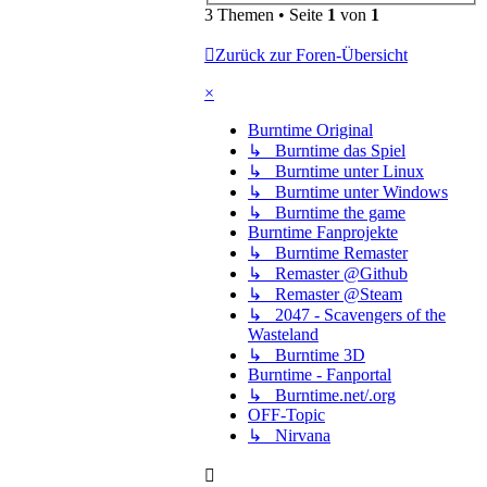
3 Themen • Seite
1
von
1
Zurück zur Foren-Übersicht
×
Burntime Original
↳ Burntime das Spiel
↳ Burntime unter Linux
↳ Burntime unter Windows
↳ Burntime the game
Burntime Fanprojekte
↳ Burntime Remaster
↳ Remaster @Github
↳ Remaster @Steam
↳ 2047 - Scavengers of the
Wasteland
↳ Burntime 3D
Burntime - Fanportal
↳ Burntime.net/.org
OFF-Topic
↳ Nirvana