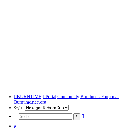
BURNTIME
Portal
Community
Burntime - Fanportal
Burntime.net/.org
Style:
Erweiterte
Suche
Suche
Suche