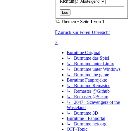
Richtung:
14 Themen • Seite
1
von
1
Zurück zur Foren-Übersicht
×
Burntime Original
↳ Burntime das Spiel
↳ Burntime unter Linux
↳ Burntime unter Windows
↳ Burntime the game
Burntime Fanprojekte
↳ Burntime Remaster
↳ Remaster @Github
↳ Remaster @Steam
↳ 2047 - Scavengers of the
Wasteland
↳ Burntime 3D
Burntime - Fanportal
↳ Burntime.net/.org
OFF-Topic