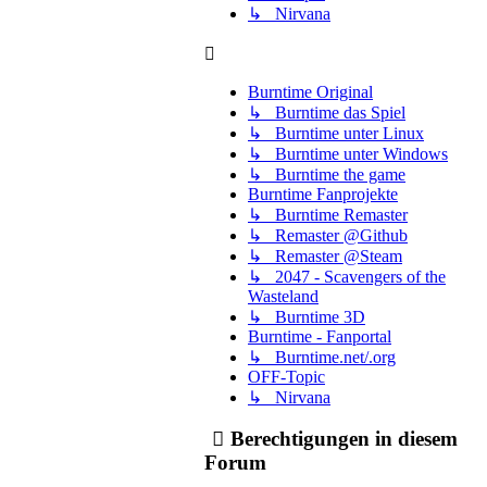
↳ Nirvana
Burntime Original
↳ Burntime das Spiel
↳ Burntime unter Linux
↳ Burntime unter Windows
↳ Burntime the game
Burntime Fanprojekte
↳ Burntime Remaster
↳ Remaster @Github
↳ Remaster @Steam
↳ 2047 - Scavengers of the
Wasteland
↳ Burntime 3D
Burntime - Fanportal
↳ Burntime.net/.org
OFF-Topic
↳ Nirvana
Berechtigungen in diesem
Forum