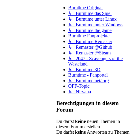
Burntime Original
↳ Burntime das Spiel
↳ Burntime unter Linux
↳ Burntime unter Windows
↳ Burntime the game
Burntime Fanprojekte
↳ Burntime Remaster
↳ Remaster @Github
↳ Remaster @Steam
↳ 2047 - Scavengers of the
Wasteland
↳ Burntime 3D
Burntime - Fanportal
↳ Burntime.net/.org
OFF-Topic
↳ Nirvana
Berechtigungen in diesem
Forum
Du darfst
keine
neuen Themen in
diesem Forum erstellen.
Du darfst
keine
Antworten zu Themen