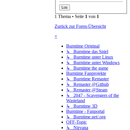
1 Thema • Seite
1
von
1
Zurück zur Foren-Übersicht
×
Burntime Original
↳ Burntime das Spiel
↳ Burntime unter Linux
↳ Burntime unter Windows
↳ Burntime the game
Burntime Fanprojekte
↳ Burntime Remaster
↳ Remaster @Github
↳ Remaster @Steam
↳ 2047 - Scavengers of the
Wasteland
↳ Burntime 3D
Burntime - Fanportal
↳ Burntime.net/.org
OFF-Topic
↳ Nirvana