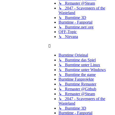
↳ Remaster @Steam
↳ 2047 - Scavengers of the
Wasteland
↳ Burntime 3D
Burntime - Fanportal
↳ Burntime.net/.org
OFF-Topic
↳ Nirvana
Burntime Original
↳ Burntime das Spiel
↳ Burntime unter Linux
↳ Burntime unter Windows
↳ Burntime the game
Burntime Fanprojekte
↳ Burntime Remaster
↳ Remaster @Github
↳ Remaster @Steam
↳ 2047 - Scavengers of the
Wasteland
↳ Burntime 3D
Burntime - Fanportal