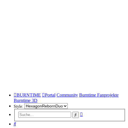
BURNTIME
Portal
Community
Burntime Fanprojekte
Burntime 3D
Style:
Erweiterte
Suche
Suche
Suche