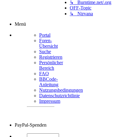
↳ Burntime.net/.org
OFF-Topic
↳ Nirvana
Menü
Portal
Foren-
Übersicht
Suche
Registrieren
Persönlicher
Bereich
FAQ
BBCode-
Anleitung
Nutzungsbedingungen
Datenschutzrichtlinie
Impressum
PayPal-Spenden