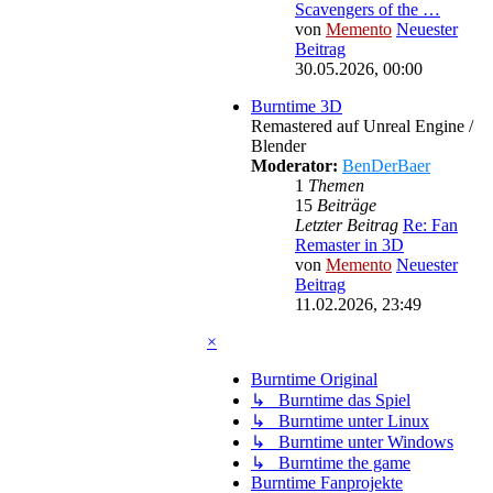
Scavengers of the …
von
Memento
Neuester
Beitrag
30.05.2026, 00:00
Burntime 3D
Remastered auf Unreal Engine /
Blender
Moderator:
BenDerBaer
1
Themen
15
Beiträge
Letzter Beitrag
Re: Fan
Remaster in 3D
von
Memento
Neuester
Beitrag
11.02.2026, 23:49
×
Burntime Original
↳ Burntime das Spiel
↳ Burntime unter Linux
↳ Burntime unter Windows
↳ Burntime the game
Burntime Fanprojekte