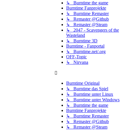
↳ Burntime the game
Burntime Fanprojekte
↳ Burntime Remaster
↳ Remaster @Github
↳ Remaster @Steam
↳ 2047 - Scavengers of the
Wasteland
↳ Burntime 3D
Burntime - Fanportal
↳ Burntime.net/.org
OFF-Topic
↳ Nirvana
Burntime Original
↳ Burntime das Spiel
↳ Burntime unter Linux
↳ Burntime unter Windows
↳ Burntime the game
Burntime Fanprojekte
↳ Burntime Remaster
↳ Remaster @Github
↳ Remaster @Steam