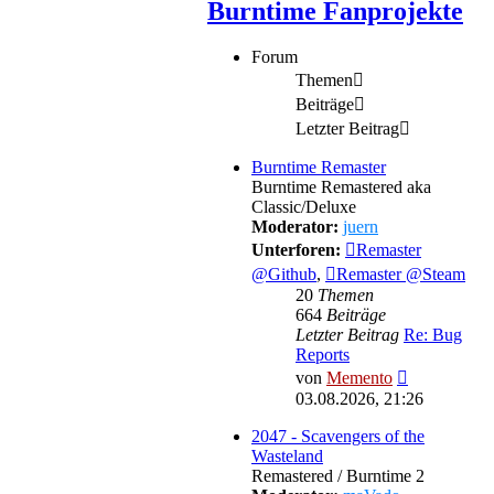
Burntime Fanprojekte
Forum
Themen
Beiträge
Letzter Beitrag
Burntime Remaster
Burntime Remastered aka
Classic/Deluxe
Moderator:
juern
Unterforen:
Remaster
@Github
,
Remaster @Steam
20
Themen
664
Beiträge
Letzter Beitrag
Re: Bug
Reports
Neuester
von
Memento
Beitrag
03.08.2026, 21:26
2047 - Scavengers of the
Wasteland
Remastered / Burntime 2