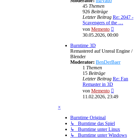
Moderator:
maVado
45
Themen
926
Beiträge
Letzter Beitrag
Re: 2047 -
Scavengers of the …
Neuester
von
Memento
Beitrag
30.05.2026, 00:00
Burntime 3D
Remastered auf Unreal Engine /
Blender
Moderator:
BenDerBaer
1
Themen
15
Beiträge
Letzter Beitrag
Re: Fan
Remaster in 3D
Neuester
von
Memento
Beitrag
11.02.2026, 23:49
×
Burntime Original
↳ Burntime das Spiel
↳ Burntime unter Linux
↳ Burntime unter Windows