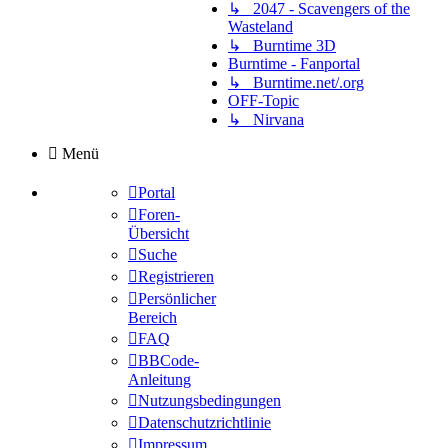
↳ 2047 - Scavengers of the
Wasteland
↳ Burntime 3D
Burntime - Fanportal
↳ Burntime.net/.org
OFF-Topic
↳ Nirvana
Menü
Portal
Foren-
Übersicht
Suche
Registrieren
Persönlicher
Bereich
FAQ
BBCode-
Anleitung
Nutzungsbedingungen
Datenschutzrichtlinie
Impressum