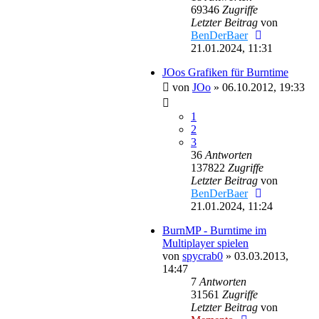
69346
Zugriffe
Letzter Beitrag
von
BenDerBaer
21.01.2024, 11:31
JOos Grafiken für Burntime
von
JOo
»
06.10.2012, 19:33
1
2
3
36
Antworten
137822
Zugriffe
Letzter Beitrag
von
BenDerBaer
21.01.2024, 11:24
BurnMP - Burntime im
Multiplayer spielen
von
spycrab0
»
03.03.2013,
14:47
7
Antworten
31561
Zugriffe
Letzter Beitrag
von