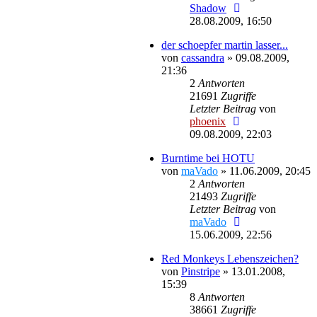
Shadow
28.08.2009, 16:50
der schoepfer martin lasser...
von
cassandra
»
09.08.2009,
21:36
2
Antworten
21691
Zugriffe
Letzter Beitrag
von
phoenix
09.08.2009, 22:03
Burntime bei HOTU
von
maVado
»
11.06.2009, 20:45
2
Antworten
21493
Zugriffe
Letzter Beitrag
von
maVado
15.06.2009, 22:56
Red Monkeys Lebenszeichen?
von
Pinstripe
»
13.01.2008,
15:39
8
Antworten
38661
Zugriffe