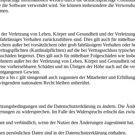
ie die Software verwendet wird. Sie können insbesondere die Verwendu
hmen.
 der Verletzung von Leben, Körper und Gesundheit und der Verletzung w
b fahrlässiges Verhalten zurückzuführen sind. Dies gilt auch für mitte
chern außer bei vorsätzlichem oder grob fahrlässigem Verhalten oder 
rtragspflichten (Kardinalpflichten) auf die bei Vertragsschluss typis
tsschäden begrenzt. Dies gilt auch für mittelbare Folgeschäden wie in
hmern außer bei der Verletzung von Leben, Körper und Gesundheit oder
weise vorhersehbaren Schäden und im Übrigen der Höhe nach auf die ver
 entgangenen Gewinn.
e a bis c gilt sinngemäß auch zugunsten der Mitarbeiter und Erfüllungs
wingendem nationalem Recht bleiben unberührt.
 Nutzungsbedingungen und die Datenschutzerklärung zu ändern. Die Änd
derungen zu widersprechen. Im Falle des Widerspruchs erlischt das zwi
nnt und verbindlich, wenn der Nutzer den Änderungen zugestimmt hat.
n persönlichen Daten sind in der Datenschutzerklärung enthalten.