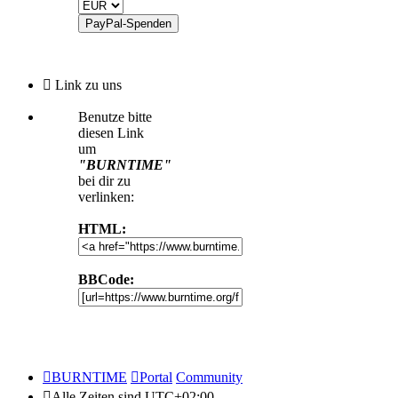
Link zu uns
Benutze bitte
diesen Link
um
"BURNTIME"
bei dir zu
verlinken:
HTML:
BBCode:
BURNTIME
Portal
Community
Alle Zeiten sind
UTC+02:00