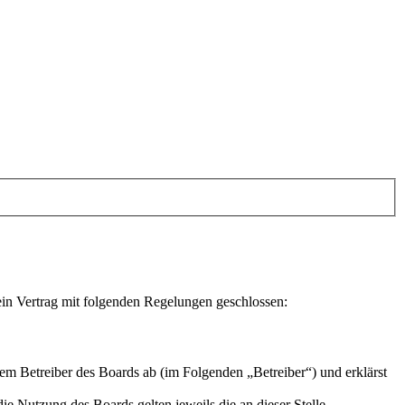
n Vertrag mit folgenden Regelungen geschlossen:
 Betreiber des Boards ab (im Folgenden „Betreiber“) und erklärst
ie Nutzung des Boards gelten jeweils die an dieser Stelle