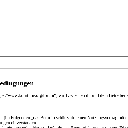
edingungen
://www.burntime.org/forum“) wird zwischen dir und dem Betreiber ei
im Folgenden „das Board“) schließt du einen Nutzungsvertrag mit dem
ungen einverstanden.
t einverstanden bist, so darfst du das Board nicht weiter nutzen. Für d