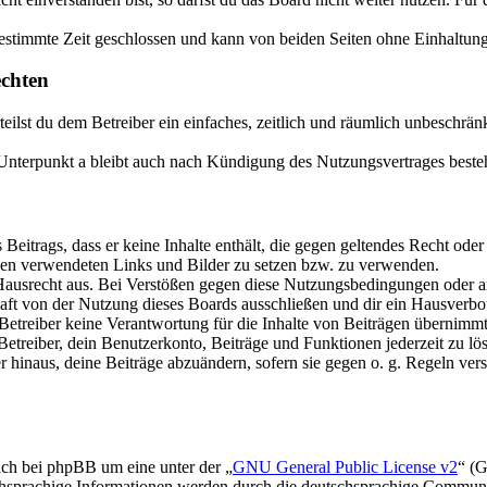
stimmte Zeit geschlossen und kann von beiden Seiten ohne Einhaltung e
chten
rteilst du dem Betreiber ein einfaches, zeitlich und räumlich unbeschr
Unterpunkt a bleibt auch nach Kündigung des Nutzungsvertrages beste
s Beitrags, dass er keine Inhalte enthält, die gegen geltendes Recht oder
rägen verwendeten Links und Bilder zu setzen bzw. zu verwenden.
Hausrecht aus. Bei Verstößen gegen diese Nutzungsbedingungen oder an
t von der Nutzung dieses Boards ausschließen und dir ein Hausverbot 
treiber keine Verantwortung für die Inhalte von Beiträgen übernimmt, di
etreiber, dein Benutzerkonto, Beiträge und Funktionen jederzeit zu lös
r hinaus, deine Beiträge abzuändern, sofern sie gegen o. g. Regeln ve
ich bei phpBB um eine unter der „
GNU General Public License v2
“ (G
sprachige Informationen werden durch die deutschsprachige Communi