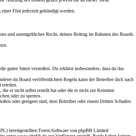
iner Frist jederzeit gekündigt werden.
änktes und unentgeltliches Recht, deinen Beitrag im Rahmen des Boards
hen.
 die guten Sitten verstoßen. Du erklärst insbesondere, dass du das
derer im Board veröffentlichten Regeln kann der Betreiber dich nach
erteilen.
e er nicht selbst erstellt hat oder die er nicht zur Kenntnis
chen oder zu sperren.
rstoßen oder geeignet sind, dem Betreiber oder einem Dritten Schaden
PL) bereitgestellten Foren-Software von phpBB Limited
ty unter www.phpbb.de zur Verfügung gestellt. Beide haben keinen