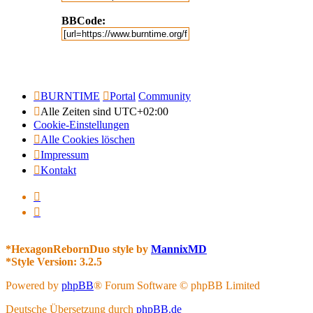
BBCode:
BURNTIME
Portal
Community
Alle Zeiten sind
UTC+02:00
Cookie-Einstellungen
Alle Cookies löschen
Impressum
Kontakt
*
HexagonRebornDuo style by
MannixMD
*
Style Version: 3.2.5
Powered by
phpBB
® Forum Software © phpBB Limited
Deutsche Übersetzung durch
phpBB.de