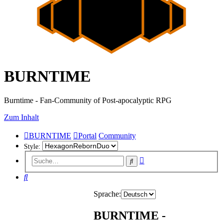
BURNTIME
Burntime - Fan-Community of Post-apocalyptic RPG
Zum Inhalt
BURNTIME
Portal
Community
Style:
Erweiterte
Suche
Suche
Suche
Sprache:
BURNTIME -