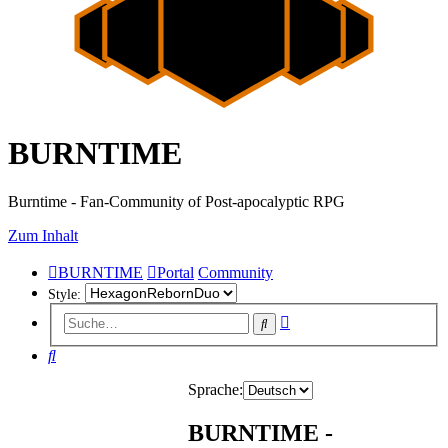
BURNTIME
Burntime - Fan-Community of Post-apocalyptic RPG
Zum Inhalt
BURNTIME
Portal
Community
Style:
Erweiterte
Suche
Suche
Suche
Sprache:
BURNTIME -