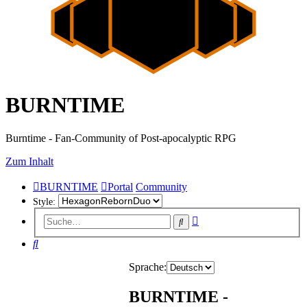
BURNTIME
Burntime - Fan-Community of Post-apocalyptic RPG
Zum Inhalt
BURNTIME
Portal
Community
Style:
Erweiterte
Suche
Suche
Suche
Sprache:
BURNTIME -