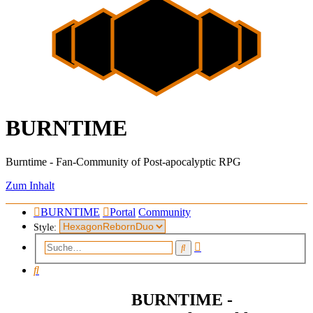
BURNTIME
Burntime - Fan-Community of Post-apocalyptic RPG
Zum Inhalt
BURNTIME
Portal
Community
Style:
Erweiterte
Suche
Suche
Suche
BURNTIME -