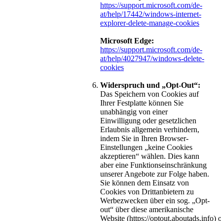
https://support.microsoft.com/de-
at/help/17442/windows-internet-
explorer-delete-manage-cookies
Microsoft Edge:
https://support.microsoft.com/de-
at/help/4027947/windows-delete-
cookies
Widerspruch und „Opt-Out“:
Das Speichern von Cookies auf
Ihrer Festplatte können Sie
unabhängig von einer
Einwilligung oder gesetzlichen
Erlaubnis allgemein verhindern,
indem Sie in Ihren Browser-
Einstellungen „keine Cookies
akzeptieren“ wählen. Dies kann
aber eine Funktionseinschränkung
unserer Angebote zur Folge haben.
Sie können dem Einsatz von
Cookies von Drittanbietern zu
Werbezwecken über ein sog. „Opt-
out“ über diese amerikanische
Website (https://optout.aboutads.info) 