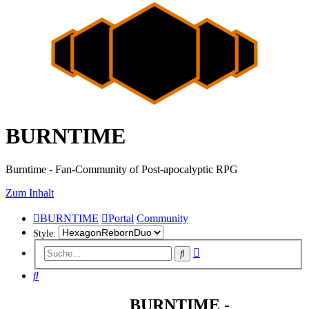
BURNTIME
Burntime - Fan-Community of Post-apocalyptic RPG
Zum Inhalt
BURNTIME
Portal
Community
Style:
Erweiterte
Suche
Suche
Suche
BURNTIME -