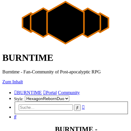
BURNTIME
Burntime - Fan-Community of Post-apocalyptic RPG
Zum Inhalt
BURNTIME
Portal
Community
Style:
Erweiterte
Suche
Suche
Suche
BURNTIME -