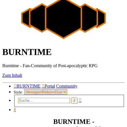
BURNTIME
Burntime - Fan-Community of Post-apocalyptic RPG
Zum Inhalt
BURNTIME
Portal
Community
Style:
Erweiterte
Suche
Suche
Suche
BURNTIME -