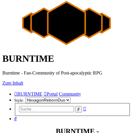
BURNTIME
Burntime - Fan-Community of Post-apocalyptic RPG
Zum Inhalt
BURNTIME
Portal
Community
Style:
Erweiterte
Suche
Suche
Suche
BURNTIME -