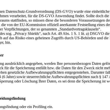
hen Datenschutz-Grundverordnung (DS-GVO) wurde eine einheitliche G
men verarbeitet, für die DS-GVO Anwendung findet. Sollte doch die V
aums stattfinden, so müssen diese die besonderen Voraussetzungen der 
 die von der EU-Kommission offiziell anerkannte Feststellung eines 
icher Verpflichtungen, der so genannten „Standardvertragsklauseln“.
es sog. „Privacy Shields“, nach Art. 49 Abs. 1 S. 1 lit. a) DSGVO die
ich auf das Risiko eines geheimen Zugriffs durch US-Behörden und d
r, hin.
er
ung ausdrücklich angegeben, werden Ihre personenbezogen Daten gelösch
 für die Speicherung entfällt bzw. die Daten für den Zweck nicht mehr
hen gesetzliche Aufbewahrungspflichten entgegenstehen. Darunter fal
 (6 Jahre) sowie steuerrechtliche Aufbewahrungspflichten nach § 147
 Sperrung oder Löschung Ihrer Daten, es sei denn die Speicherung ist we
heidungsfindung
ngsfindung oder ein Profiling ein.