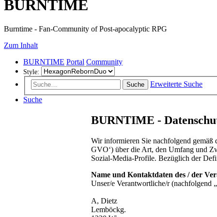
BURNTIME
Burntime - Fan-Community of Post-apocalyptic RPG
Zum Inhalt
BURNTIME
Portal
Community
Style:
Erweiterte Suche
Suche
Suche
BURNTIME - Datenschut
Wir informieren Sie nachfolgend gemäß 
GVO‘) über die Art, den Umfang und Zwe
Sozial-Media-Profile. Bezüglich der De
Name und Kontaktdaten des / der Ver
Unser/e Verantwortliche/r (nachfolgend „
A, Dietz
Lemböckg.