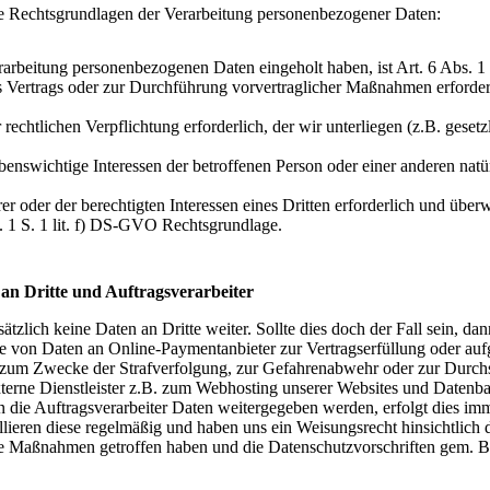
ie Rechtsgrundlagen der Verarbeitung personenbezogener Daten:
rarbeitung personenbezogenen Daten eingeholt haben, ist Art. 6 Abs. 1
s Vertrags oder zur Durchführung vorvertraglicher Maßnahmen erforderlich
 rechtlichen Verpflichtung erforderlich, der wir unterliegen (z.B. gesetz
ebenswichtige Interessen der betroffenen Person oder einer anderen natü
er oder der berechtigten Interessen eines Dritten erforderlich und übe
bs. 1 S. 1 lit. f) DS-GVO Rechtsgrundlage.
an Dritte und Auftragsverarbeiter
tzlich keine Daten an Dritte weiter. Sollte dies doch der Fall sein, da
e von Daten an Online-Paymentanbieter zur Vertragserfüllung oder auf
 zum Zwecke der Strafverfolgung, zur Gefahrenabwehr oder zur Durch
xterne Dienstleister z.B. zum Webhosting unserer Websites und Datenb
n die Auftragsverarbeiter Daten weitergegeben werden, erfolgt dies 
rollieren diese regelmäßig und haben uns ein Weisungsrecht hinsichtlic
sche Maßnahmen getroffen haben und die Datenschutzvorschriften gem