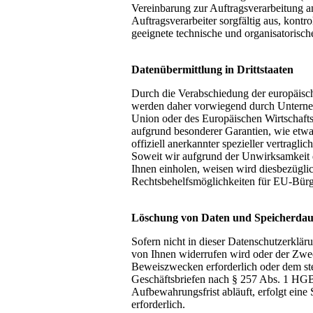
Vereinbarung zur Auftragsverarbeitung a
Auftragsverarbeiter sorgfältig aus, kont
geeignete technische und organisatori
Datenübermittlung in Drittstaaten
Durch die Verabschiedung der europäisc
werden daher vorwiegend durch Unterneh
Union oder des Europäischen Wirtschaftsr
aufgrund besonderer Garantien, wie etwa
offiziell anerkannter spezieller vertragl
Soweit wir aufgrund der Unwirksamkeit d
Ihnen einholen, weisen wird diesbezügl
Rechtsbehelfsmöglichkeiten für EU-Bürge
Löschung von Daten und Speicherdau
Sofern nicht in dieser Datenschutzerklär
von Ihnen widerrufen wird oder der Zweck
Beweiszwecken erforderlich oder dem ste
Geschäftsbriefen nach § 257 Abs. 1 HGB
Aufbewahrungsfrist abläuft, erfolgt eine
erforderlich.