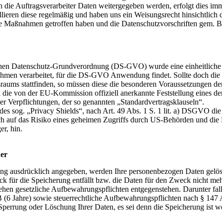
n die Auftragsverarbeiter Daten weitergegeben werden, erfolgt dies 
rollieren diese regelmäßig und haben uns ein Weisungsrecht hinsichtlic
sche Maßnahmen getroffen haben und die Datenschutzvorschriften gem
hen Datenschutz-Grundverordnung (DS-GVO) wurde eine einheitliche G
men verarbeitet, für die DS-GVO Anwendung findet. Sollte doch die V
aums stattfinden, so müssen diese die besonderen Voraussetzungen der 
 die von der EU-Kommission offiziell anerkannte Feststellung eines 
icher Verpflichtungen, der so genannten „Standardvertragsklauseln“.
es sog. „Privacy Shields“, nach Art. 49 Abs. 1 S. 1 lit. a) DSGVO die
ich auf das Risiko eines geheimen Zugriffs durch US-Behörden und d
r, hin.
er
ung ausdrücklich angegeben, werden Ihre personenbezogen Daten gelösch
 für die Speicherung entfällt bzw. die Daten für den Zweck nicht mehr
hen gesetzliche Aufbewahrungspflichten entgegenstehen. Darunter fal
 (6 Jahre) sowie steuerrechtliche Aufbewahrungspflichten nach § 147
 Sperrung oder Löschung Ihrer Daten, es sei denn die Speicherung ist we