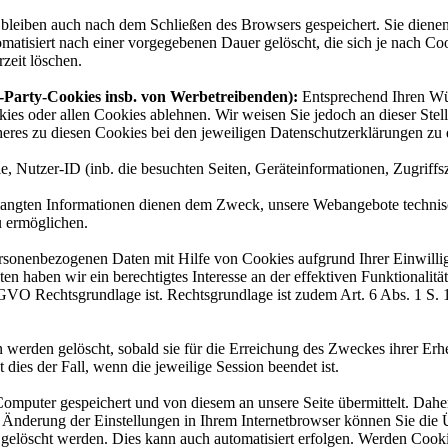
bleiben auch nach dem Schließen des Browsers gespeichert. Sie diene
tisiert nach einer vorgegebenen Dauer gelöscht, die sich je nach Cook
zeit löschen.
d-Party-Cookies insb. von Werbetreibenden):
Entsprechend Ihren Wün
 oder allen Cookies ablehnen. Wir weisen Sie jedoch an dieser Stelle 
res zu diesen Cookies bei den jeweiligen Datenschutzerklärungen zu d
, Nutzer-ID (inb. die besuchten Seiten, Geräteinformationen, Zugriffs
langten Informationen dienen dem Zweck, unsere Webangebote technisch
u ermöglichen.
onenbezogenen Daten mit Hilfe von Cookies aufgrund Ihrer Einwilligung 
aben wir ein berechtigtes Interesse an der effektiven Funktionalität,
DS-GVO Rechtsgrundlage ist. Rechtsgrundlage ist zudem Art. 6 Abs. 1 S
werden gelöscht, sobald sie für die Erreichung des Zweckes ihrer Erhe
t dies der Fall, wenn die jeweilige Session beendet ist.
mputer gespeichert und von diesem an unsere Seite übermittelt. Daher 
nderung der Einstellungen in Ihrem Internetbrowser können Sie die Ü
 gelöscht werden. Dies kann auch automatisiert erfolgen. Werden Cooki