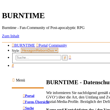
BURNTIME
Burntime - Fan-Community of Post-apocalyptic RPG
Zum Inhalt
BURNTIME
Portal
Community
Style:
Erweiterte
Suche
Suche
Suche
Menü
BURNTIME - Datenschut
Wir informieren Sie nachfolgend gemäß 
Portal
GVO‘) über die Art, den Umfang und Zwe
Sozial-Media-Profile. Bezüglich der De
Foren-Übersicht
Suche
Name und Kontaktdaten des / der Ver