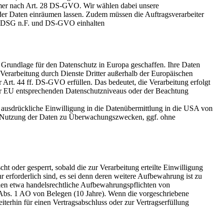
immer nach Art. 28 DS-GVO. Wir wählen dabei unsere
h der Daten einräumen lassen. Zudem müssen die Auftragsverarbeiter
. BDSG n.F. und DS-GVO einhalten
rundlage für den Datenschutz in Europa geschaffen. Ihre Daten
erarbeitung durch Dienste Dritter außerhalb der Europäischen
Art. 44 ff. DS-GVO erfüllen. Das bedeutet, die Verarbeitung erfolgt
der EU entsprechenden Datenschutzniveaus oder der Beachtung
 ausdrückliche Einwilligung in die Datenübermittlung in die USA von
ie Nutzung der Daten zu Überwachungszwecken, ggf. ohne
t oder gesperrt, sobald die zur Verarbeitung erteilte Einwilligung
 erforderlich sind, es sei denn deren weitere Aufbewahrung ist zu
len etwa handelsrechtliche Aufbewahrungspflichten von
 Abs. 1 AO von Belegen (10 Jahre). Wenn die vorgeschriebene
iterhin für einen Vertragsabschluss oder zur Vertragserfüllung