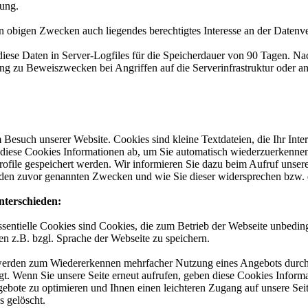
tung.
en obigen Zwecken auch liegendes berechtigtes Interesse an der Datenv
iese Daten in Server-Logfiles für die Speicherdauer von 90 Tagen. Nach
g zu Beweiszwecken bei Angriffen auf die Serverinfrastruktur oder a
Besuch unserer Website. Cookies sind kleine Textdateien, die Ihr Int
n diese Cookies Informationen ab, um Sie automatisch wiederzuerkenn
Profile gespeichert werden. Wir informieren Sie dazu beim Aufruf unser
en zuvor genannten Zwecken und wie Sie dieser widersprechen bzw. 
nterschieden:
sentielle Cookies sind Cookies, die zum Betrieb der Webseite unbeding
n z.B. bzgl. Sprache der Webseite zu speichern.
erden zum Wiedererkennen mehrfacher Nutzung eines Angebots durch d
tigt. Wenn Sie unsere Seite erneut aufrufen, geben diese Cookies Infor
ebote zu optimieren und Ihnen einen leichteren Zugang auf unsere Sei
 gelöscht.