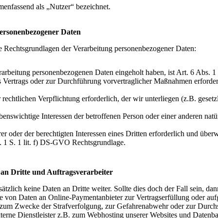
enfassend als „Nutzer“ bezeichnet.
personenbezogener Daten
ie Rechtsgrundlagen der Verarbeitung personenbezogener Daten:
rarbeitung personenbezogenen Daten eingeholt haben, ist Art. 6 Abs. 1
s Vertrags oder zur Durchführung vorvertraglicher Maßnahmen erforderlich
 rechtlichen Verpflichtung erforderlich, der wir unterliegen (z.B. gesetz
ebenswichtige Interessen der betroffenen Person oder einer anderen natü
er oder der berechtigten Interessen eines Dritten erforderlich und übe
bs. 1 S. 1 lit. f) DS-GVO Rechtsgrundlage.
an Dritte und Auftragsverarbeiter
tzlich keine Daten an Dritte weiter. Sollte dies doch der Fall sein, da
e von Daten an Online-Paymentanbieter zur Vertragserfüllung oder auf
 zum Zwecke der Strafverfolgung, zur Gefahrenabwehr oder zur Durch
xterne Dienstleister z.B. zum Webhosting unserer Websites und Datenb