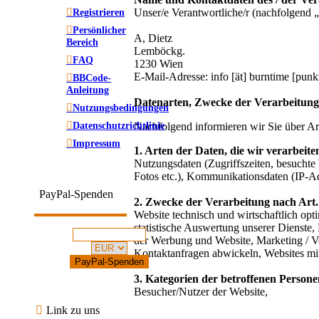
Unser/e Verantwortliche/r (nachfolgend „
Registrieren
Persönlicher
A, Dietz
Bereich
Lemböckg.
FAQ
1230 Wien
E-Mail-Adresse: info [ät] burntime [punkt
BBCode-
Anleitung
Datenarten, Zwecke der Verarbeitung
Nutzungsbedingungen
Datenschutzrichtlinie
Nachfolgend informieren wir Sie über 
Impressum
1. Arten der Daten, die wir verarbeite
Nutzungsdaten (Zugriffszeiten, besuchte 
Fotos etc.), Kommunikationsdaten (IP-Adr
PayPal-Spenden
2. Zwecke der Verarbeitung nach Art
Website technisch und wirtschaftlich op
statistische Auswertung unserer Dienste,
der Werbung und Website, Marketing / V
Kontaktanfragen abwickeln, Websites mit 
3. Kategorien der betroffenen Person
Besucher/Nutzer der Website,
Link zu uns