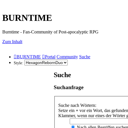
BURNTIME
Burntime - Fan-Community of Post-apocalyptic RPG
Zum Inhalt
BURNTIME
Portal
Community
Suche
Style:
Suche
Suchanfrage
Suche nach Wörtern:
Setze ein
+
vor ein Wort, das gefunde
Klammer, wenn nur eines der Wörter g
Nach allen Begriffen suche