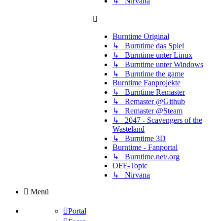
↳ Nirvana
Burntime Original
↳ Burntime das Spiel
↳ Burntime unter Linux
↳ Burntime unter Windows
↳ Burntime the game
Burntime Fanprojekte
↳ Burntime Remaster
↳ Remaster @Github
↳ Remaster @Steam
↳ 2047 - Scavengers of the
Wasteland
↳ Burntime 3D
Burntime - Fanportal
↳ Burntime.net/.org
OFF-Topic
↳ Nirvana
Menü
Portal