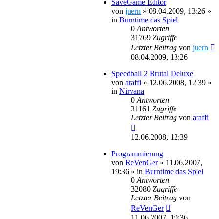
SaveGame Editor
von
juern
»
08.04.2009, 13:26
»
in
Burntime das Spiel
0
Antworten
31769
Zugriffe
Letzter Beitrag
von
juern
08.04.2009, 13:26
Speedball 2 Brutal Deluxe
von
araffi
»
12.06.2008, 12:39
»
in
Nirvana
0
Antworten
31161
Zugriffe
Letzter Beitrag
von
araffi
12.06.2008, 12:39
Programmierung
von
ReVenGer
»
11.06.2007,
19:36
» in
Burntime das Spiel
0
Antworten
32080
Zugriffe
Letzter Beitrag
von
ReVenGer
11.06.2007, 19:36