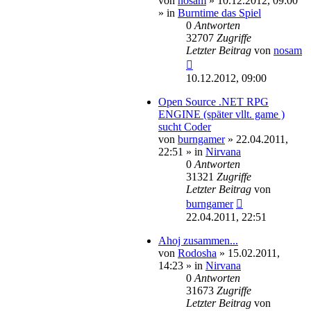
von
nosam
»
10.12.2012, 09:00
» in
Burntime das Spiel
0
Antworten
32707
Zugriffe
Letzter Beitrag
von
nosam
10.12.2012, 09:00
Open Source .NET RPG
ENGINE (später vllt. game )
sucht Coder
von
burngamer
»
22.04.2011,
22:51
» in
Nirvana
0
Antworten
31321
Zugriffe
Letzter Beitrag
von
burngamer
22.04.2011, 22:51
Ahoj zusammen...
von
Rodosha
»
15.02.2011,
14:23
» in
Nirvana
0
Antworten
31673
Zugriffe
Letzter Beitrag
von