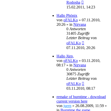
Rodosha
15.02.2011, 14:23
Hallo Phönix
von
oFALKo
»
07.11.2010,
20:26
» in
Nirvana
0
Antworten
31405
Zugriffe
Letzter Beitrag
von
oFALKo
07.11.2010, 20:26
Hallo Jürn,
von
oFALKo
»
03.11.2010,
08:17
» in
Nirvana
0
Antworten
30875
Zugriffe
Letzter Beitrag
von
oFALKo
03.11.2010, 08:17
remake of burntime - download
current version here
von
juern
»
26.08.2009, 11:59
»
in
Burntime the game