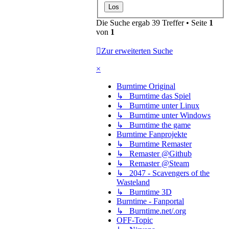
Die Suche ergab 39 Treffer • Seite
1
von
1
Zur erweiterten Suche
×
Burntime Original
↳ Burntime das Spiel
↳ Burntime unter Linux
↳ Burntime unter Windows
↳ Burntime the game
Burntime Fanprojekte
↳ Burntime Remaster
↳ Remaster @Github
↳ Remaster @Steam
↳ 2047 - Scavengers of the
Wasteland
↳ Burntime 3D
Burntime - Fanportal
↳ Burntime.net/.org
OFF-Topic