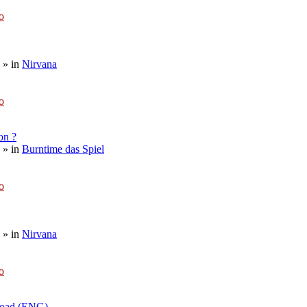
o
» in
Nirvana
o
on ?
» in
Burntime das Spiel
o
» in
Nirvana
o
load (ENG)