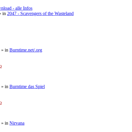
load - alle Infos
 in
2047 - Scavengers of the Wasteland
» in
Burntime.net/.org
o
» in
Burntime das Spiel
o
» in
Nirvana