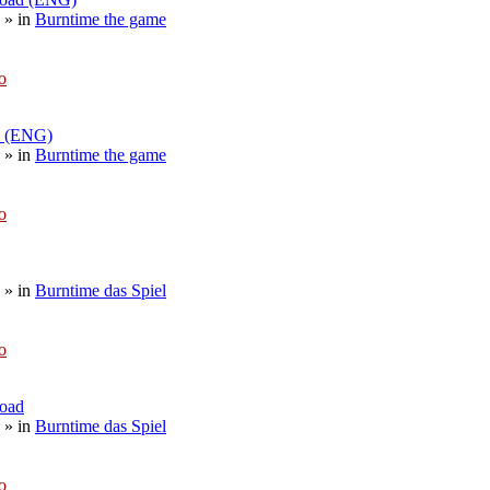
» in
Burntime the game
o
d (ENG)
» in
Burntime the game
o
» in
Burntime das Spiel
o
load
» in
Burntime das Spiel
o