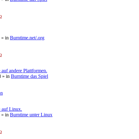
o
» in
Burntime.net/.org
o
auf andere Plattformen.
3
» in
Burntime das Spiel
on
 auf Linux.
» in
Burntime unter Linux
o