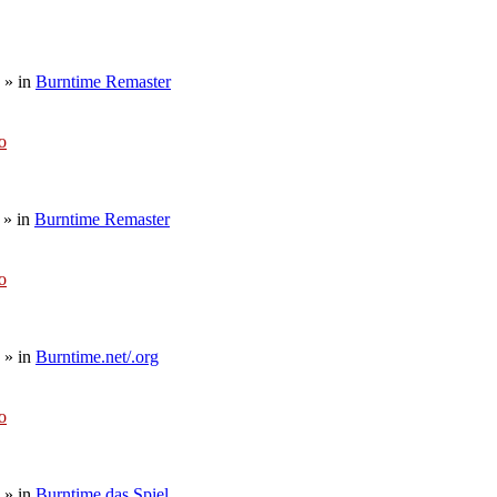
» in
Burntime Remaster
o
» in
Burntime Remaster
o
» in
Burntime.net/.org
o
» in
Burntime das Spiel