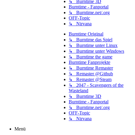
↳ Burntime 3D
Burntime - Fanportal
↳ Burntime.net/.org
OFF-Topic
↳ Nirvana
Burntime Original
↳ Burntime das Spiel
↳ Burntime unter Linux
↳ Burntime unter Windows
↳ Burntime the game
Burntime Fanprojekte
↳ Burntime Remaster
↳ Remaster @Github
↳ Remaster @Steam
↳ 2047 - Scavengers of the
Wasteland
↳ Burntime 3D
Burntime - Fanportal
↳ Burntime.net/.org
OFF-Topic
↳ Nirvana
Menü