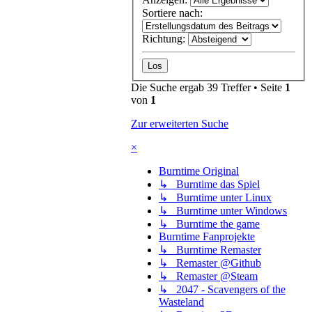
Sortiere nach:
Richtung:
Die Suche ergab 39 Treffer • Seite
1
von
1
Zur erweiterten Suche
×
Burntime Original
↳ Burntime das Spiel
↳ Burntime unter Linux
↳ Burntime unter Windows
↳ Burntime the game
Burntime Fanprojekte
↳ Burntime Remaster
↳ Remaster @Github
↳ Remaster @Steam
↳ 2047 - Scavengers of the
Wasteland