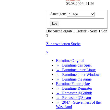
03.08.2026, 21:26
Anzeigen:
Die Suche ergab 1 Treffer • Seite
1
von
1
Zur erweiterten Suche
×
Burntime Original
↳ Burntime das Spiel
↳ Burntime unter Linux
↳ Burntime unter Windows
↳ Burntime the game
Burntime Fanprojekte
↳ Burntime Remaster
↳ Remaster @Github
↳ Remaster @Steam
↳ 2047 - Scavengers of the
Wasteland