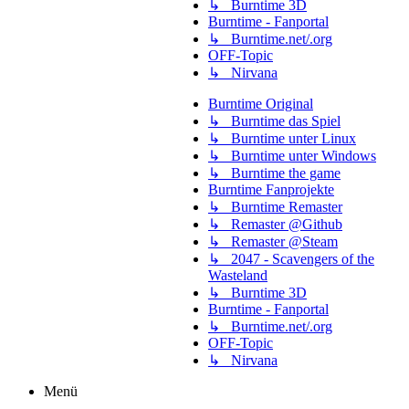
↳ Burntime 3D
Burntime - Fanportal
↳ Burntime.net/.org
OFF-Topic
↳ Nirvana
Burntime Original
↳ Burntime das Spiel
↳ Burntime unter Linux
↳ Burntime unter Windows
↳ Burntime the game
Burntime Fanprojekte
↳ Burntime Remaster
↳ Remaster @Github
↳ Remaster @Steam
↳ 2047 - Scavengers of the
Wasteland
↳ Burntime 3D
Burntime - Fanportal
↳ Burntime.net/.org
OFF-Topic
↳ Nirvana
Menü