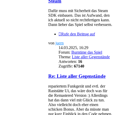
Steam
Dafür muss mit Sicherheit das Steam
SDK einbauen. Das ist Aufwand, den
ich aktuell so nicht rechtfertigen kann.
Dann lieber das Spiel selbst verbessern.
Rufe den Beitrag auf
von
juern
14.03.2025, 16:29
Forum:
Burntime das Spiel
Thema:
Liste aller Gegenstände
Antworten:
16
Zugriffe:
67140
Re: Liste aller Gegenstände
repariertem Funkgerät und evtl. der
Raststätte Ui, das wäre doch was für
die Remastered Version :) Allerdings
hat das dann viel mit Glück zu tun.
Also vielleicht doch eher einen
schicken Bonus. Aber da müsste man
nur kurz Einblick in den Code nehmen,