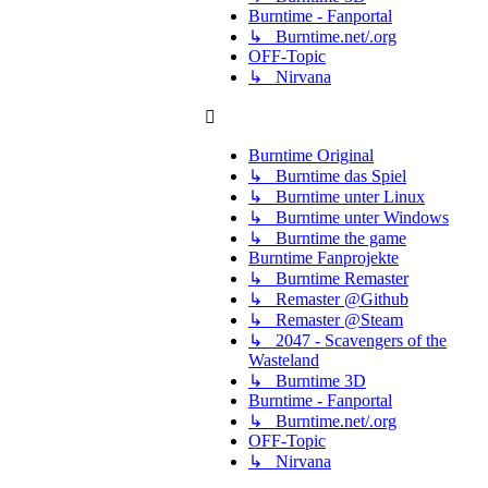
Burntime - Fanportal
↳ Burntime.net/.org
OFF-Topic
↳ Nirvana
Burntime Original
↳ Burntime das Spiel
↳ Burntime unter Linux
↳ Burntime unter Windows
↳ Burntime the game
Burntime Fanprojekte
↳ Burntime Remaster
↳ Remaster @Github
↳ Remaster @Steam
↳ 2047 - Scavengers of the
Wasteland
↳ Burntime 3D
Burntime - Fanportal
↳ Burntime.net/.org
OFF-Topic
↳ Nirvana