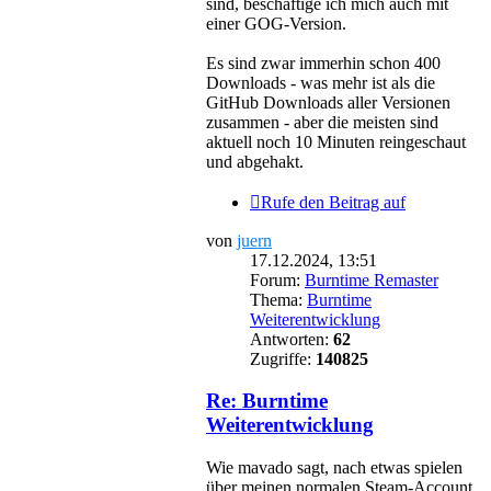
sind, beschäftige ich mich auch mit
einer GOG-Version.
Es sind zwar immerhin schon 400
Downloads - was mehr ist als die
GitHub Downloads aller Versionen
zusammen - aber die meisten sind
aktuell noch 10 Minuten reingeschaut
und abgehakt.
Rufe den Beitrag auf
von
juern
17.12.2024, 13:51
Forum:
Burntime Remaster
Thema:
Burntime
Weiterentwicklung
Antworten:
62
Zugriffe:
140825
Re: Burntime
Weiterentwicklung
Wie mavado sagt, nach etwas spielen
über meinen normalen Steam-Account