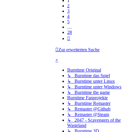
1
2
3
4
5
…
28
Nächste
Zur erweiterten Suche
×
Burntime Original
↳ Burntime das Spiel
↳ Burntime unter Linux
↳ Burntime unter Windows
↳ Burntime the game
Burntime Fanprojekte
↳ Burntime Remaster
↳ Remaster @Github
↳ Remaster @Steam
↳ 2047 - Scavengers of the
Wasteland
↳ Burntime 3D