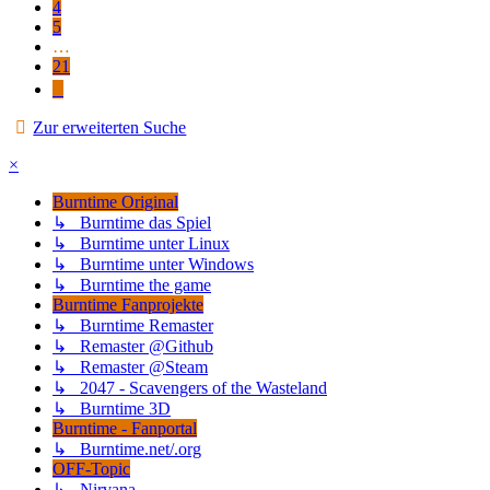
4
5
…
21
Nächste
Zur erweiterten Suche
×
Burntime Original
↳ Burntime das Spiel
↳ Burntime unter Linux
↳ Burntime unter Windows
↳ Burntime the game
Burntime Fanprojekte
↳ Burntime Remaster
↳ Remaster @Github
↳ Remaster @Steam
↳ 2047 - Scavengers of the Wasteland
↳ Burntime 3D
Burntime - Fanportal
↳ Burntime.net/.org
OFF-Topic
↳ Nirvana