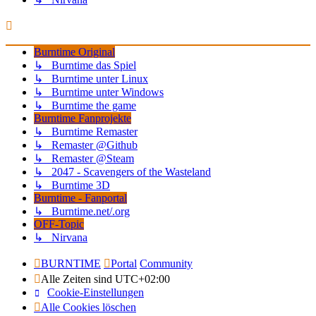
Burntime Original
↳ Burntime das Spiel
↳ Burntime unter Linux
↳ Burntime unter Windows
↳ Burntime the game
Burntime Fanprojekte
↳ Burntime Remaster
↳ Remaster @Github
↳ Remaster @Steam
↳ 2047 - Scavengers of the Wasteland
↳ Burntime 3D
Burntime - Fanportal
↳ Burntime.net/.org
OFF-Topic
↳ Nirvana
BURNTIME
Portal
Community
Alle Zeiten sind
UTC+02:00
Cookie-Einstellungen
Alle Cookies löschen