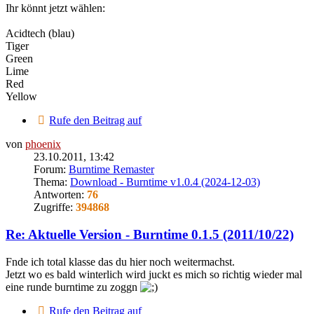
Ihr könnt jetzt wählen:
Acidtech (blau)
Tiger
Green
Lime
Red
Yellow
Rufe den Beitrag auf
von
phoenix
23.10.2011, 13:42
Forum:
Burntime Remaster
Thema:
Download - Burntime v1.0.4 (2024-12-03)
Antworten:
76
Zugriffe:
394868
Re: Aktuelle Version - Burntime 0.1.5 (2011/10/22)
Fnde ich total klasse das du hier noch weitermachst.
Jetzt wo es bald winterlich wird juckt es mich so richtig wieder mal
eine runde burntime zu zoggn
Rufe den Beitrag auf