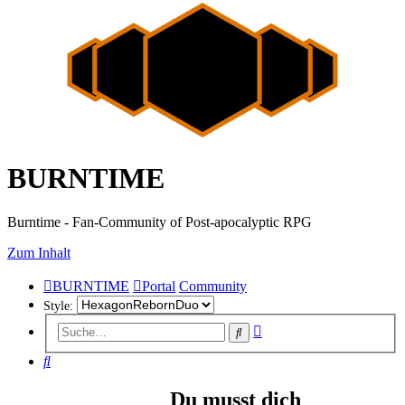
BURNTIME
Burntime - Fan-Community of Post-apocalyptic RPG
Zum Inhalt
BURNTIME
Portal
Community
Style:
Erweiterte
Suche
Suche
Suche
Du musst dich