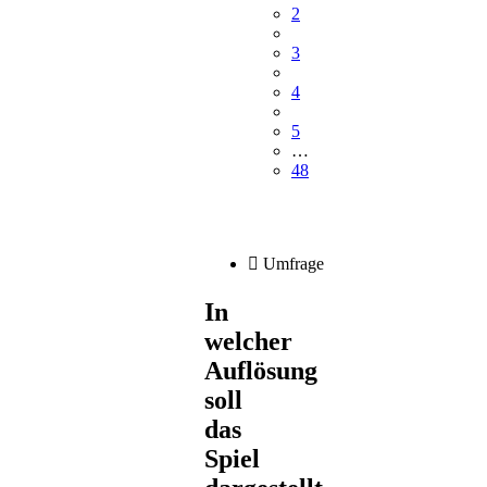
2
3
4
5
…
48
Umfrage
In
welcher
Auflösung
soll
das
Spiel