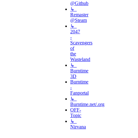
@Github
↳
Remaster
@Steam
↳
2047
-
Scavengers
of
the
Wasteland
↳
Burntime
3D
Burntime
-
Fanportal
↳
Burntime.net/.org
OFF-
Topic
↳
Nirvana