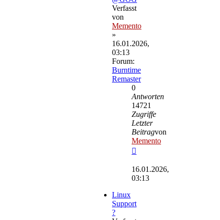
Verfasst
von
Memento
»
16.01.2026,
03:13
Forum:
Burntime
Remaster
0
Antworten
14721
Zugriffe
Letzter
Beitrag
von
Memento
Neuester
Beitrag
16.01.2026,
03:13
Linux
Support
?