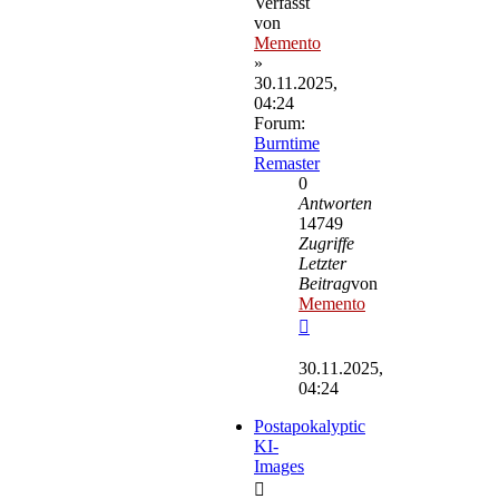
Verfasst
von
Memento
»
30.11.2025,
04:24
Forum:
Burntime
Remaster
0
Antworten
14749
Zugriffe
Letzter
Beitrag
von
Memento
Neuester
Beitrag
30.11.2025,
04:24
Postapokalyptic
KI-
Images