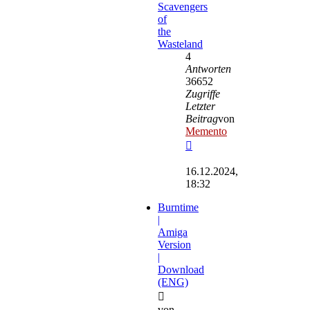
Scavengers
of
the
Wasteland
4
Antworten
36652
Zugriffe
Letzter
Beitrag
von
Memento
Neuester
Beitrag
16.12.2024,
18:32
Burntime
|
Amiga
Version
|
Download
(ENG)
von