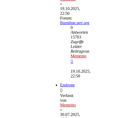
»
19.10.2025,
22:50
Forum:
Burntime.net/.org
0
Antworten
15703
Zugriffe
Letzter
Beitrag
von
Memento
Neuester
Beitrag
19.10.2025,
22:50
Endzone
Verfasst
von
Memento
»
30.07.2025,