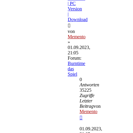
| PC
Version
|
Download
von
Memento
»
01.09.2023,
21:05
Forum:
Burntime
das
Spiel
0
Antworten
35225
Zugriffe
Letzter
Beitrag
von
Memento
Neuester
Beitrag
01.09.2023,