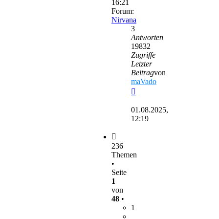
16:21
Forum:
Nirvana
3
Antworten
19832
Zugriffe
Letzter
Beitrag
von
maVado
Neuester
Beitrag
01.08.2025,
12:19
236
Themen
•
Seite
1
von
48
•
1