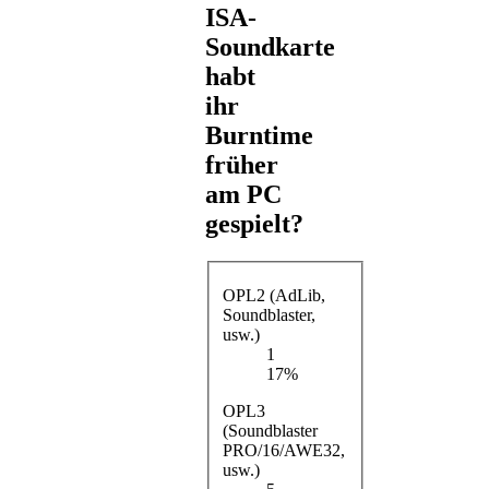
ISA-
Soundkarte
habt
ihr
Burntime
früher
am PC
gespielt?
OPL2 (AdLib,
Soundblaster,
usw.)
1
17%
OPL3
(Soundblaster
PRO/16/AWE32,
usw.)