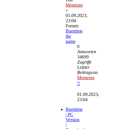
Memento
»
01.09.2023,
23:04
Forum:
Burntime
the
game
0
Antworten
34699
Zugriffe
Letzter
Beitrag
von
Memento
Neuester
Beitrag
01.09.2023,
23:04
Burntime
| PC
Version
|