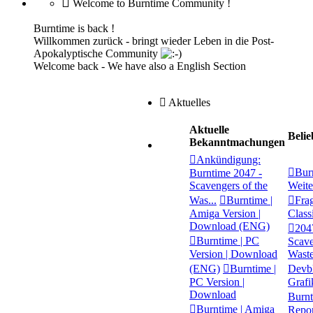
Welcome to Burntime Community !
Burntime is back !
Willkommen zurück - bringt wieder Leben in die Post-
Apokalyptische Community
Welcome back - We have also a English Section
Aktuelles
Aktuelle
Beli
Bekanntmachungen
Ankündigung:
Bur
Burntime 2047 -
Scavengers of the
Weite
Was...
Burntime |
Fra
Amiga Version |
Class
Download (ENG)
204
Burntime | PC
Scave
Version | Download
Waste
(ENG)
Burntime |
Devb
PC Version |
Grafi
Download
Burn
Burntime | Amiga
Repor