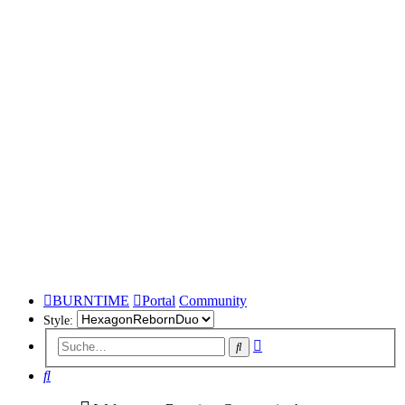
BURNTIME
Portal
Community
Style:
Erweiterte
Suche
Suche
Suche