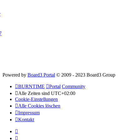
r
7
Powered by
Board3 Portal
© 2009 - 2023 Board3 Group
BURNTIME
Portal
Community
Alle Zeiten sind
UTC+02:00
Cookie-Einstellungen
Alle Cookies löschen
Impressum
Kontakt