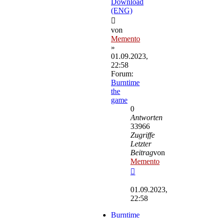
Download
(ENG)
von
Memento
»
01.09.2023,
22:58
Forum:
Burntime
the
game
0
Antworten
33966
Zugriffe
Letzter
Beitrag
von
Memento
Neuester
Beitrag
01.09.2023,
22:58
Burntime