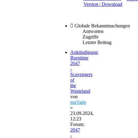
Version | Download
Globale Bekanntmachungen
Antworten
Zugriffe
Letzter Beitrag
Ankündigung:
Burntime
2047
-
Scavengers
of
the
Wasteland
von
maVado
»
23.09.2024,
12:23
Forum:
2047
-