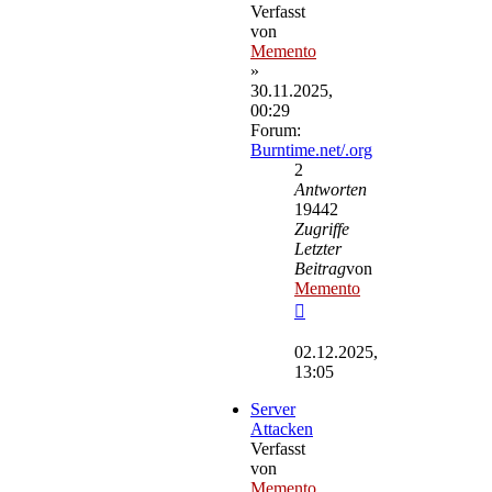
Verfasst
von
Memento
»
30.11.2025,
00:29
Forum:
Burntime.net/.org
2
Antworten
19442
Zugriffe
Letzter
Beitrag
von
Memento
Neuester
Beitrag
02.12.2025,
13:05
Server
Attacken
Verfasst
von
Memento