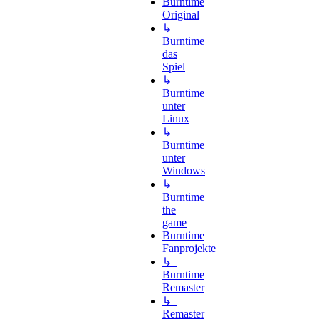
Burntime
Original
↳
Burntime
das
Spiel
↳
Burntime
unter
Linux
↳
Burntime
unter
Windows
↳
Burntime
the
game
Burntime
Fanprojekte
↳
Burntime
Remaster
↳
Remaster