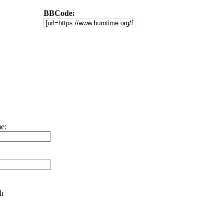
BBCode:
e:
h