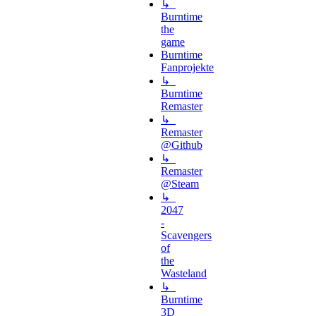
↳
Burntime
the
game
Burntime
Fanprojekte
↳
Burntime
Remaster
↳
Remaster
@Github
↳
Remaster
@Steam
↳
2047
-
Scavengers
of
the
Wasteland
↳
Burntime
3D