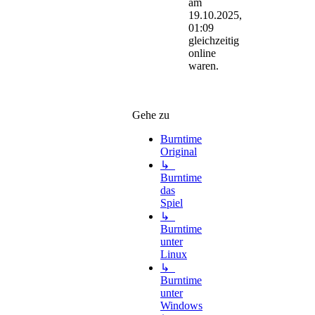
am
19.10.2025,
01:09
gleichzeitig
online
waren.
Gehe zu
Burntime
Original
↳
Burntime
das
Spiel
↳
Burntime
unter
Linux
↳
Burntime
unter
Windows