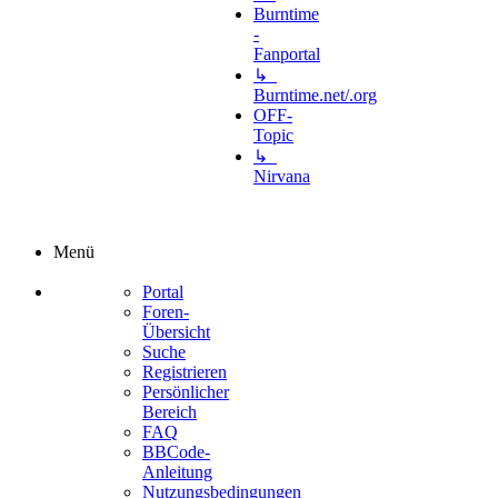
Burntime
-
Fanportal
↳
Burntime.net/.org
OFF-
Topic
↳
Nirvana
Menü
Portal
Foren-
Übersicht
Suche
Registrieren
Persönlicher
Bereich
FAQ
BBCode-
Anleitung
Nutzungsbedingungen