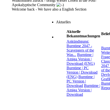
Willkommen zurück - bringt wieder Leben in die Post-
Apokalyptische Community
Welcome back - We have also a English Section
Aktuelles
Aktuelle
Beli
Bekanntmachungen
Ankündigung:
Burntime 2047 -
Burn
Scavengers of the
Weite
Was...
Burntime |
Frage
Amiga Version |
Class
Download (ENG)
2047 
Burntime | PC
of th
Version | Download
Devb
(ENG)
Burntime |
Grafi
PC Version |
Burn
Download
Burntime |
Repor
Amiga Version |
Download