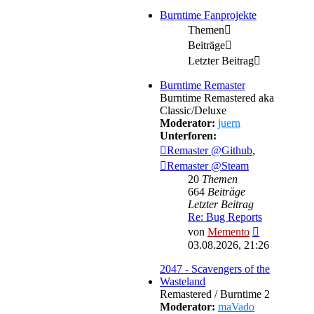
Burntime Fanprojekte
Themen
Beiträge
Letzter Beitrag
Burntime Remaster
Burntime Remastered aka
Classic/Deluxe
Moderator:
juern
Unterforen:
Remaster @Github
,
Remaster @Steam
20
Themen
664
Beiträge
Letzter Beitrag
Re: Bug Reports
Neuester
von
Memento
Beitrag
03.08.2026, 21:26
2047 - Scavengers of the
Wasteland
Remastered / Burntime 2
Moderator:
maVado