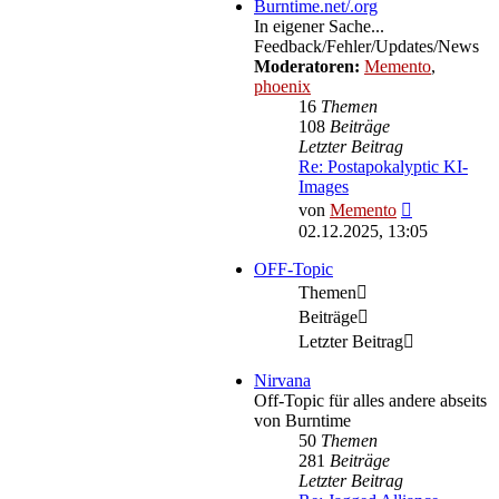
Burntime.net/.org
In eigener Sache...
Feedback/Fehler/Updates/News
Moderatoren:
Memento
,
phoenix
16
Themen
108
Beiträge
Letzter Beitrag
Re: Postapokalyptic KI-
Images
Neuester
von
Memento
Beitrag
02.12.2025, 13:05
OFF-Topic
Themen
Beiträge
Letzter Beitrag
Nirvana
Off-Topic für alles andere abseits
von Burntime
50
Themen
281
Beiträge
Letzter Beitrag