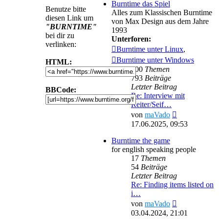
Burntime das Spiel
Benutze bitte
Alles zum Klassischen Burntime
diesen Link um
von Max Design aus dem Jahre
"BURNTIME"
1993
bei dir zu
Unterforen:
verlinken:
Burntime unter Linux
,
Burntime unter Windows
HTML:
100
Themen
793
Beiträge
Letzter Beitrag
BBCode:
Re: Interview mit
Reiter/Seif…
Neuester
von
maVado
Beitrag
17.06.2025, 09:53
Burntime the game
for english speaking people
17
Themen
54
Beiträge
Letzter Beitrag
Re: Finding items listed on
i…
Neuester
von
maVado
Beitrag
03.04.2024, 21:01