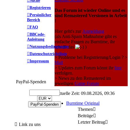
Suche
Registrieren
Das Forum ist wieder Online und es
Persönlicher
sind Remastered Versionen in Arbeit
Bereich
!
FAQ
Hier geht's zur
Anmeldung
BBCode-
(als Anti-Spam Maßnahme gibt es
Anleitung
einfache Fragen zu Burntime, ihr
Nutzungsbedingungen
schafft das
)
Datenschutzrichtlinie
> Probleme bei Registrierung/Login ? >
Impressum
Mail
> Updates zum Forum könnt ihr
hier
verfolgen.
> News zu den Remastered im
PayPal-Spenden
jeweiligen
Game Forum
Aktuelle Zeit: 09.08.2026, 09:36
Burntime Original
Themen
Beiträge
Letzter Beitrag
Link zu uns