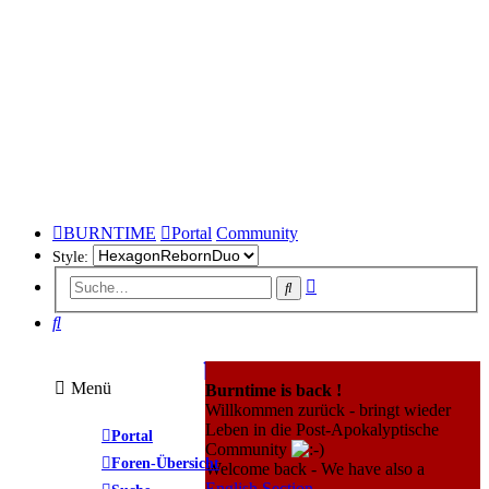
BURNTIME
Portal
Community
Style:
Erweiterte
Suche
Suche
Suche
Menü
Burntime is back !
Willkommen zurück - bringt wieder
Leben in die Post-Apokalyptische
Portal
Community
Foren-Übersicht
Welcome back - We have also a
English Section