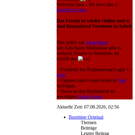
Welcome back - We have also a
English Section
Das Forum ist wieder Online und es
sind Remastered Versionen in Arbeit
!
Hier geht's zur
Anmeldung
(als Anti-Spam Maßnahme gibt es
einfache Fragen zu Burntime, ihr
schafft das
)
> Probleme bei Registrierung/Login ? >
Mail
> Updates zum Forum könnt ihr
hier
verfolgen.
> News zu den Remastered im
jeweiligen
Game Forum
Aktuelle Zeit: 07.08.2026, 02:56
Burntime Original
Themen
Beiträge
Letzter Beitrag