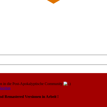
en in die Post-Apokalyptische Community
Section
nd Remastered Versionen in Arbeit !