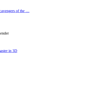
cavengers of the …
lender
aster in 3D