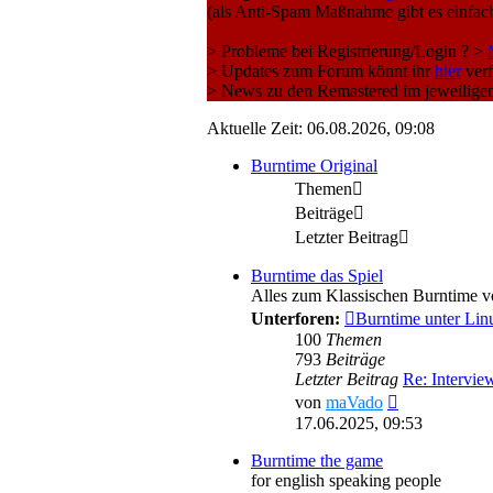
(als Anti-Spam Maßnahme gibt es einfach
> Probleme bei Registrierung/Login ? >
> Updates zum Forum könnt ihr
hier
verf
> News zu den Remastered im jeweilige
Aktuelle Zeit: 06.08.2026, 09:08
Burntime Original
Themen
Beiträge
Letzter Beitrag
Burntime das Spiel
Alles zum Klassischen Burntime 
Unterforen:
Burntime unter Lin
100
Themen
793
Beiträge
Letzter Beitrag
Re: Intervie
Neuester
von
maVado
Beitrag
17.06.2025, 09:53
Burntime the game
for english speaking people