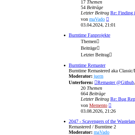
17
Themen
54
Beiträge
Letzter Beitrag
Re: Finding 
Neuester
von
maVado
Beitrag
03.04.2024, 21:01
Burntime Fanprojekte
Themen
Beiträge
Letzter Beitrag
Burntime Remaster
Burntime Remastered aka Classic
Moderator:
juern
Unterforen:
Remaster @Github
20
Themen
664
Beiträge
Letzter Beitrag
Re: Bug Rep
Neuester
von
Memento
Beitrag
03.08.2026, 21:26
2047 - Scavengers of the Wastelan
Remastered / Burntime 2
Moderator:
maVado