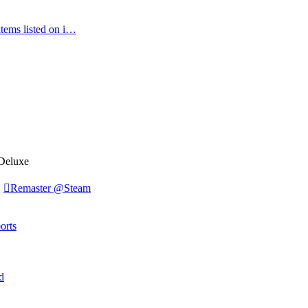
items listed on i…
/Deluxe
,
Remaster @Steam
orts
d