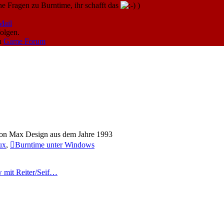
e Fragen zu Burntime, ihr schafft das
)
Mail
olgen.
n
Game Forum
von Max Design aus dem Jahre 1993
ux
,
Burntime unter Windows
w mit Reiter/Seif…