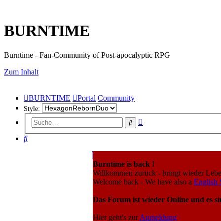
BURNTIME
Burntime - Fan-Community of Post-apocalyptic RPG
Zum Inhalt
BURNTIME
Portal
Community
Style:
Erweiterte
Suche
Suche
Suche
Burntime is back !
Willkommen zurück - bringt wieder Leb
Welcome back - We have also a
English 
Das Forum ist wieder Online und es si
Hier geht's zur
Anmeldung