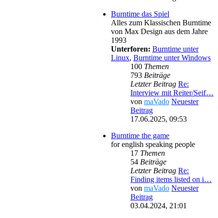
Burntime das Spiel
Alles zum Klassischen Burntime
von Max Design aus dem Jahre
1993
Unterforen:
Burntime unter
Linux
,
Burntime unter Windows
100
Themen
793
Beiträge
Letzter Beitrag
Re:
Interview mit Reiter/Seif…
von
maVado
Neuester
Beitrag
17.06.2025, 09:53
Burntime the game
for english speaking people
17
Themen
54
Beiträge
Letzter Beitrag
Re:
Finding items listed on i…
von
maVado
Neuester
Beitrag
03.04.2024, 21:01