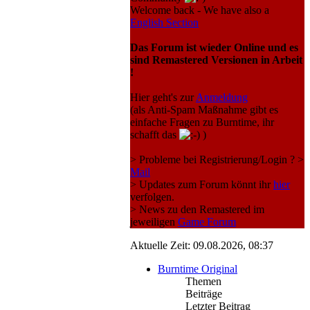
Welcome back - We have also a
English Section
Das Forum ist wieder Online und es
sind Remastered Versionen in Arbeit
!
Hier geht's zur
Anmeldung
(als Anti-Spam Maßnahme gibt es
einfache Fragen zu Burntime, ihr
schafft das
)
> Probleme bei Registrierung/Login ? >
Mail
> Updates zum Forum könnt ihr
hier
verfolgen.
> News zu den Remastered im
jeweiligen
Game Forum
Aktuelle Zeit: 09.08.2026, 08:37
Burntime Original
Themen
Beiträge
Letzter Beitrag