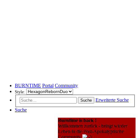
BURNTIME
Portal
Community
Style:
Erweiterte Suche
Suche
Suche
Burntime is back !
Willkommen zurück - bringt wieder
Leben in die Post-Apokalyptische
Community