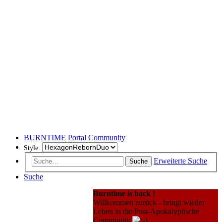
BURNTIME
Portal
Community
Style:
Erweiterte Suche
Suche
Suche
Burntime is back !
Willkommen zurück - bringt wieder
Leben in die Post-Apokalyptische
Community