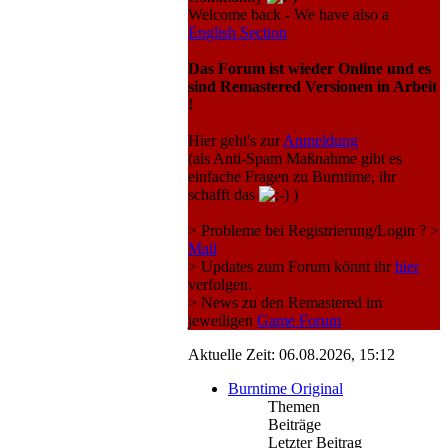
Welcome back - We have also a
English Section
Das Forum ist wieder Online und es
sind Remastered Versionen in Arbeit
!
Hier geht's zur
Anmeldung
(als Anti-Spam Maßnahme gibt es
einfache Fragen zu Burntime, ihr
schafft das
)
> Probleme bei Registrierung/Login ? >
Mail
> Updates zum Forum könnt ihr
hier
verfolgen.
> News zu den Remastered im
jeweiligen
Game Forum
Aktuelle Zeit: 06.08.2026, 15:12
Burntime Original
Themen
Beiträge
Letzter Beitrag