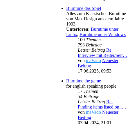
Burntime das Spiel
Alles zum Klassischen Burntime
von Max Design aus dem Jahre
1993
Unterforen:
Burntime unter
Linux
,
Burntime unter Windows
100
Themen
793
Beiträge
Letzter Beitrag
Re:
Interview mit Reiter/Seif…
von
maVado
Neuester
Beitrag
17.06.2025, 09:53
Burntime the game
for english speaking people
17
Themen
54
Beiträge
Letzter Beitrag
Re:
Finding items listed on i…
von
maVado
Neuester
Beitrag
03.04.2024, 21:01