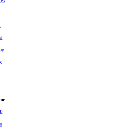
kex
a
pt
ag
x
ame
0
6