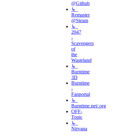
@Github
↳
Remaster
@Steam
↳
2047
-
Scavengers
of
the
Wasteland
↳
Burntime
3D
Burntime
-
Fanportal
↳
Burntime.net/.org
OFF-
Topic
↳
Nirvana