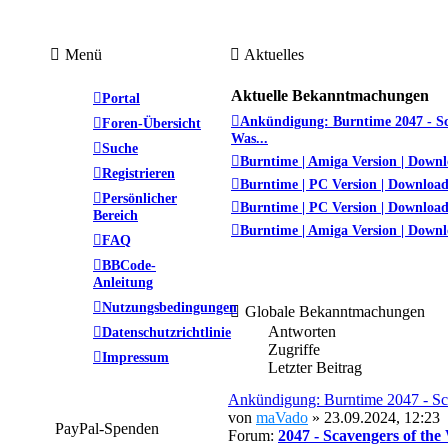
Menü
Aktuelles
Aktuelle Bekanntmachungen
Portal
Ankündigung: Burntime 2047 - Sc
Foren-Übersicht
Was...
Suche
Burntime | Amiga Version | Down
Registrieren
Burntime | PC Version | Downloa
Persönlicher
Burntime | PC Version | Downloa
Bereich
Burntime | Amiga Version | Down
FAQ
BBCode-
Anleitung
Nutzungsbedingungen
Globale Bekanntmachungen
Antworten
Datenschutzrichtlinie
Zugriffe
Impressum
Letzter Beitrag
Ankündigung: Burntime 2047 - Sca
von
maVado
» 23.09.2024, 12:23
PayPal-Spenden
Forum:
2047 - Scavengers of the