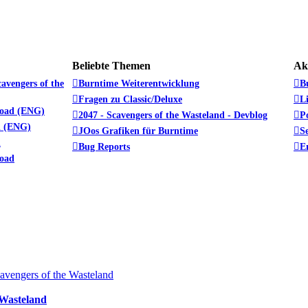
Beliebte Themen
Ak
avengers of the
Burntime Weiterentwicklung
B
Fragen zu Classic/Deluxe
L
load (ENG)
2047 - Scavengers of the Wasteland - Devblog
P
d (ENG)
JOos Grafiken für Burntime
S
d
Bug Reports
E
load
vengers of the Wasteland
 Wasteland