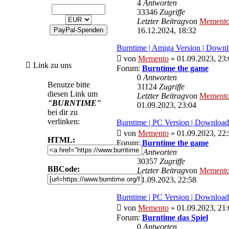
4
Antworten
33346
Zugriffe
Letzter Beitrag
von
Mement
16.12.2024, 18:32
Burntime | Amiga Version | Down
von
Memento
» 01.09.2023, 23
Link zu uns
Forum:
Burntime the game
0
Antworten
Benutze bitte
31124
Zugriffe
diesen Link um
Letzter Beitrag
von
Mement
"BURNTIME"
01.09.2023, 23:04
bei dir zu
verlinken:
Burntime | PC Version | Downloa
von
Memento
» 01.09.2023, 22
HTML:
Forum:
Burntime the game
0
Antworten
30357
Zugriffe
BBCode:
Letzter Beitrag
von
Mement
01.09.2023, 22:58
Burntime | PC Version | Download
von
Memento
» 01.09.2023, 21
Forum:
Burntime das Spiel
0
Antworten