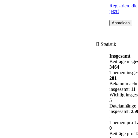
Registriere dic
jetzt!
Statistik
Insgesamt
Beiträge insge
3464
Themen insge
281
Bekanntmach
insgesamt:
11
Wichtig insges
5
Dateianhänge
insgesamt:
25
Themen pro T
0
Beiträge pro T