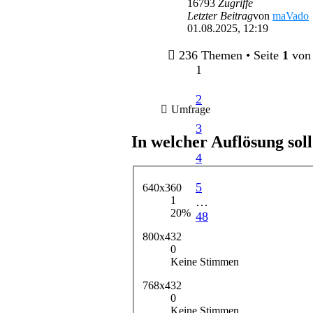
16793
Zugriffe
Letzter Beitrag
von
maVado
01.08.2025, 12:19
236 Themen • Seite
1
vo
1
2
Umfrage
3
In welcher Auflösung soll
4
5
640x360
1
…
20%
48
800x432
0
Keine Stimmen
768x432
0
Keine Stimmen