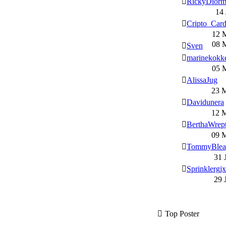
RickyDior
14 
Cripto_Card
12 
08 
Sven
marinekokk
05 
AlissaJug
23 
Davidunera
12 
BerthaWrep
09 
TommyBlea
31 
Sprinklergjx
29 
Top Poster