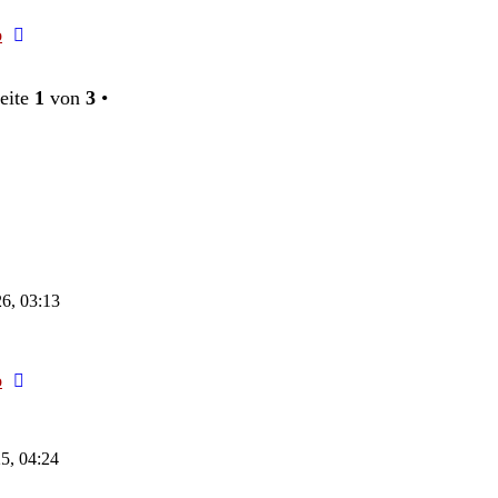
Neuester
o
Beitrag
eite
1
von
3
•
6, 03:13
Neuester
o
Beitrag
5, 04:24