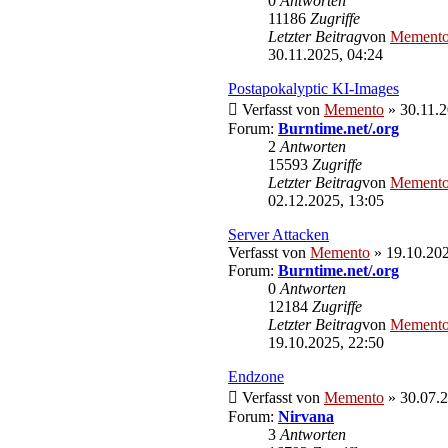
0
Antworten
11186
Zugriffe
Letzter Beitrag
von
Mement
30.11.2025, 04:24
Postapokalyptic KI-Images
Verfasst von
Memento
» 30.11.2
Forum:
Burntime.net/.org
2
Antworten
15593
Zugriffe
Letzter Beitrag
von
Mement
02.12.2025, 13:05
Server Attacken
Verfasst von
Memento
» 19.10.202
Forum:
Burntime.net/.org
0
Antworten
12184
Zugriffe
Letzter Beitrag
von
Mement
19.10.2025, 22:50
Endzone
Verfasst von
Memento
» 30.07.2
Forum:
Nirvana
3
Antworten