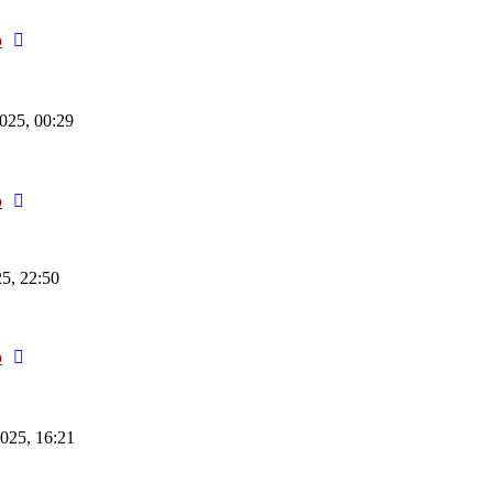
Neuester
o
Beitrag
025, 00:29
Neuester
o
Beitrag
5, 22:50
Neuester
o
Beitrag
025, 16:21