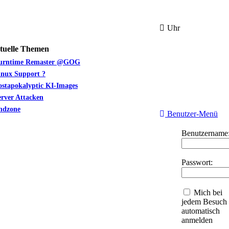
Uhr
tuelle Themen
urntime Remaster @GOG
inux Support ?
ostapokalyptic KI-Images
erver Attacken
ndzone
Benutzer-Menü
Benutzername
Passwort:
Mich bei
jedem Besuch
automatisch
anmelden