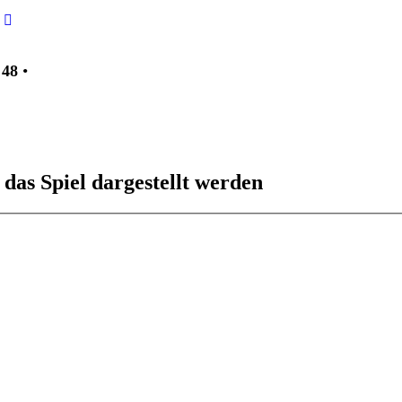
Neuester
Beitrag
n
48
•
 das Spiel dargestellt werden