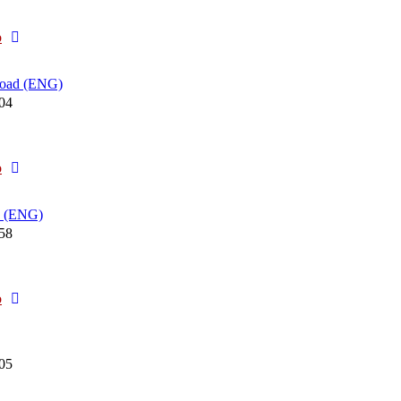
Neuester
o
Beitrag
load (ENG)
:04
Neuester
o
Beitrag
d (ENG)
:58
Neuester
o
Beitrag
:05