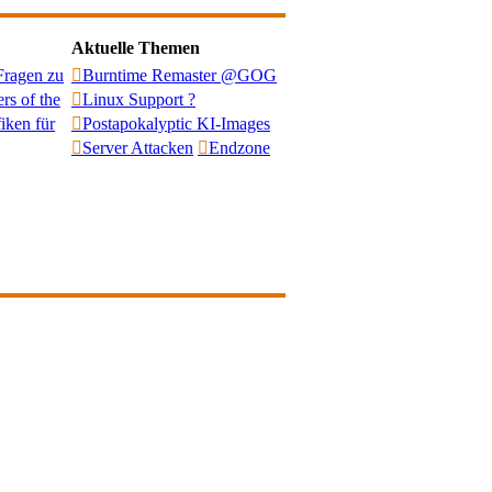
Aktuelle Themen
Fragen zu
Burntime Remaster @GOG
rs of the
Linux Support ?
iken für
Postapokalyptic KI-Images
Server Attacken
Endzone