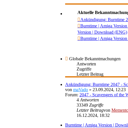
Aktuelle Bekanntmachun
Ankündigung: Burntime 20
Burntime | Amiga Versio
Version | Download (ENG)
Burntime | Amiga Version
Globale Bekanntmachungen
Antworten
Zugriffe
Letzter Beitrag
Ankündigung: Burntime 2047 - Sca
von
maVado
» 23.09.2024, 12:23
Forum:
2047 - Scavengers of the 
4
Antworten
33349
Zugriffe
Letzter Beitrag
von
Mement
16.12.2024, 18:32
Burntime | Amiga Version | Down