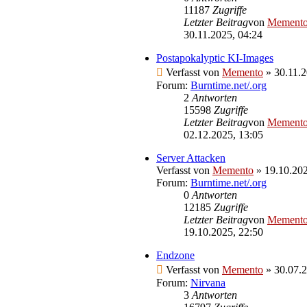
11187
Zugriffe
Letzter Beitrag
von
Mement
30.11.2025, 04:24
Postapokalyptic KI-Images
Verfasst von
Memento
» 30.11.2
Forum:
Burntime.net/.org
2
Antworten
15598
Zugriffe
Letzter Beitrag
von
Mement
02.12.2025, 13:05
Server Attacken
Verfasst von
Memento
» 19.10.202
Forum:
Burntime.net/.org
0
Antworten
12185
Zugriffe
Letzter Beitrag
von
Mement
19.10.2025, 22:50
Endzone
Verfasst von
Memento
» 30.07.2
Forum:
Nirvana
3
Antworten