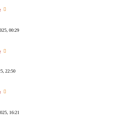
Neuester
o
Beitrag
025, 00:29
Neuester
o
Beitrag
5, 22:50
Neuester
o
Beitrag
025, 16:21