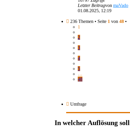
16797
Zugriffe
Letzter Beitrag
von
maVado
01.08.2025, 12:19
236 Themen • Seite
1
von
48
•
1
2
3
4
5
…
48
Umfrage
In welcher Auflösung soll