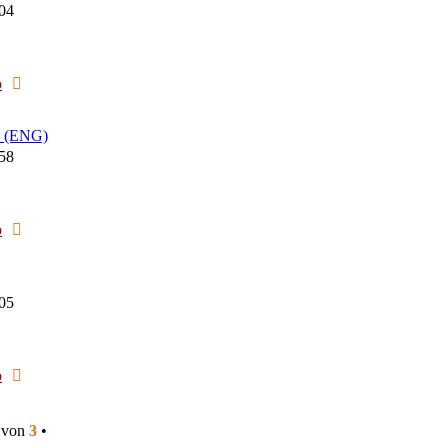
:04
Neuester
o
Beitrag
d (ENG)
:58
Neuester
o
Beitrag
:05
Neuester
o
Beitrag
von
3
•