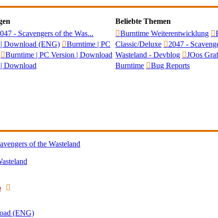
gen
Beliebte Themen
47 - Scavengers of the Was...
Burntime Weiterentwicklung
n | Download (ENG)
Burntime | PC
Classic/Deluxe
2047 - Scavenge
Burntime | PC Version | Download
Wasteland - Devblog
JOos Graf
 | Download
Burntime
Bug Reports
vengers of the Wasteland
Wasteland
Neuester
o
Beitrag
load (ENG)