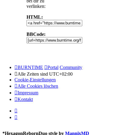
bei dir zu
verlinken:
HTML:
BBCode:
BURNTIME
Portal
Community
Alle Zeiten sind
UTC+02:00
Cookie-Einstellungen
Alle Cookies löschen
Impressum
Kontakt
*
HexagonRebornDuo style by
MannixMD